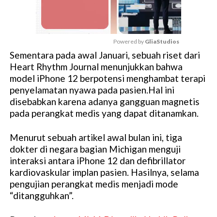
Powered by 
GliaStudios
Sementara pada awal Januari, sebuah riset dari
M
Heart Rhythm Journal menunjukkan bahwa
u
model iPhone 12 berpotensi menghambat terapi
t
penyelamatan nyawa pada pasien.Hal ini
e
disebabkan karena adanya gangguan magnetis
pada perangkat medis yang dapat ditanamkan.
Menurut sebuah artikel awal bulan ini, tiga
dokter di negara bagian Michigan menguji
interaksi antara iPhone 12 dan defibrillator
kardiovaskular implan pasien. Hasilnya, selama
pengujian perangkat medis menjadi mode
“ditangguhkan”.