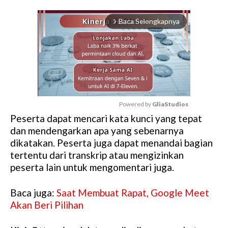
Baca Selengkapnya
arrow_forward_ios
Powered by 
GliaStudios
Peserta dapat mencari kata kunci yang tepat
M
dan mendengarkan apa yang sebenarnya
u
dikatakan. Peserta juga dapat menandai bagian
t
tertentu dari transkrip atau mengizinkan
e
peserta lain untuk mengomentari juga.
Baca juga:
Saat Membuat Rapat, Google Meet
Akan Beri Pilihan