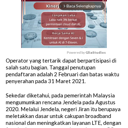
Baca Selengkapnya
arrow_forward_ios
Powered by 
GliaStudios
Operator yang tertarik dapat berpartisipasi di
M
salah satu bagian. Tanggal penutupan
u
pendaftaran adalah 2 Februari dan batas waktu
t
penyerahan pada 31 Maret 2021.
e
Sekedar diketahui, pada pemerintah Malaysia
mengumumkan rencana Jendela pada Agustus
2020. Melalui Jendela, negeri Jiran itu berupaya
meletakkan dasar untuk cakupan broadband
nasional dan meningkatkan layanan LTE, dengan