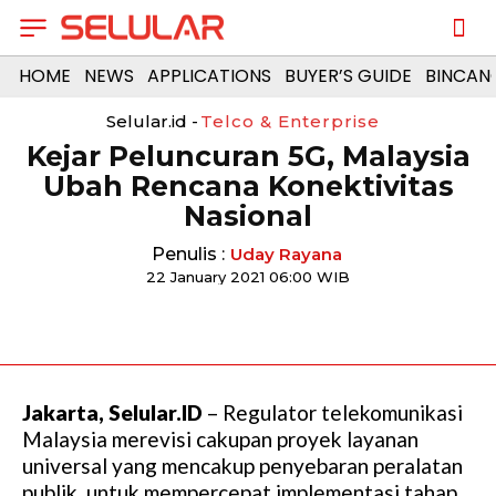
HOME
NEWS
APPLICATIONS
BUYER’S GUIDE
BINCAN
Selular.id -
Telco & Enterprise
Kejar Peluncuran 5G, Malaysia
Ubah Rencana Konektivitas
Nasional
Penulis :
Uday Rayana
22 January 2021 06:00 WIB
Jakarta, Selular.ID
– Regulator telekomunikasi
Malaysia merevisi cakupan proyek layanan
universal yang mencakup penyebaran peralatan
publik, untuk mempercepat implementasi tahap