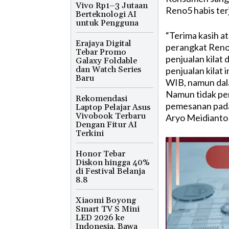
Vivo Rp1–3 Jutaan
Reno5 habis ter
Berteknologi AI
untuk Pengguna
“Terima kasih a
Erajaya Digital
perangkat Reno5.
Tebar Promo
penjualan kilat 
Galaxy Foldable
dan Watch Series
penjualan kilat 
Baru
WIB, namun dala
Namun tidak per
Rekomendasi
pemesanan pada 
Laptop Pelajar Asus
Vivobook Terbaru
Aryo Meidianto
Dengan Fitur AI
Terkini
Honor Tebar
Diskon hingga 40%
di Festival Belanja
8.8
Xiaomi Boyong
Smart TV S Mini
LED 2026 ke
Indonesia, Bawa