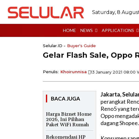
Saturday, 8 Augus
HOME
NEWS
APPLICATIONS
Selular.ID -
Buyer's Guide
Gelar Flash Sale, Oppo
Penulis:
Khoirunnisa
13 January 2021 08:00
Jakarta, Selula
BACA JUGA
perangkat Reno5
Reno5 yang terd
Harga Biznet Home
Oppo mengadakan
2026, Ini Pilihan
dagang Shopee.
Paket WiFi Rumah
Rekomendasi HP
Konsumen sangat