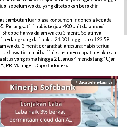
jual sebelum waktu yang ditetapkan berakhir.
tas sambutan luar biasa konsumen Indonesia kepada
 Perangkat ini habis terjual 400 unit dalam sesi
di Shoppe hanya dalam waktu 3 menit. Sejatinya
ini berlangsung dari pukul 21.00 hingga pukul 23.59
m waktu 3 menit perangkat langsung habis terjual.
lu khawatir, mulai hari ini konsumen dapat melakukan
situs yang sama hingga 21 Januari mendatang.” Ujar
 A, PR Manager Oppo Indonesia.
Baca Selengkapnya
arrow_forward_ios