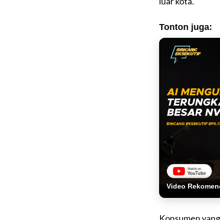
luar kota.
Tonton juga:
Video Rekomen
Konsumen yang m