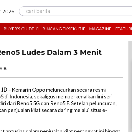
cari berita
t 2026
BUYER’S GUIDE
BINCANG EKSEKUTIF
MAGAZINE
FEATUR
 Reno5 Ludes Dalam 3 Menit
 WIB
r.ID
– Kemarin Oppo meluncurkan secara resmi
 di Indonesia, sekaligus memperkenalkan lini seri
iri dari Reno5 5G dan Reno5 F. Setelah peluncuran,
 penjualan kilat secara daring melalui situs e-
 antusias dalam penjualan kilat perangkat ini hingga