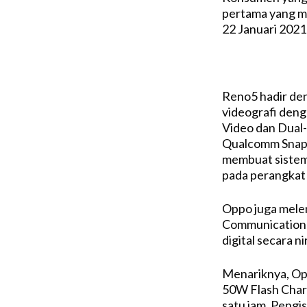
pertama yang me
22 Januari 202
Reno5 hadir de
videografi denga
Video dan Dual-
Qualcomm Snap
membuat sistem 
pada perangkat i
Oppo juga melen
Communication 
digital secara n
Menariknya, Op
50W Flash Char
satu jam. Pengis