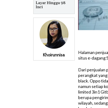
Layar Hingga 98
Inci
Halaman penjua
Khoirunnisa
situs e-dagang
Dari penjualan
perangkat yang 
black. Oppo tida
namun setiap k
limited 3in1 Git
berupa pengiri
wilayah, sedang