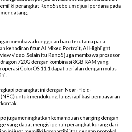
miliki perangkat Reno5 sebelum dijual perdana pada
1 mendatang.
ngan membawa kunggulan baru terutama pada
n kehadiran fitur AI Mixed Portrait, AI Highlight
view video. Selain itu Reno5 juga membawa prosesor
dragon 720G dengan kombinasi 8GB RAM yang
operasi ColorOS 11.1 dapat berjalan dengan mulus
ni.
gkapi perangkat ini dengan Near-Field-
(NFC) untuk mendukung fungsi aplikasi pembayaran
irkontak.
po juga meningkatkan kemampuan charging dengan
ge yang dapat mengisi penuh perangkat kurang dari
ian ini juga memiliki kompartibilitas dengan protokol