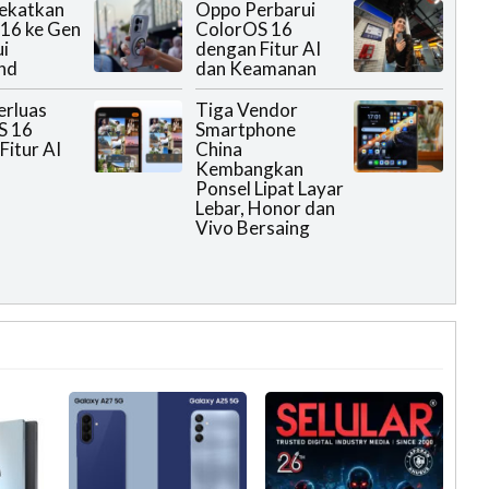
ekatkan
Oppo Perbarui
16 ke Gen
ColorOS 16
ui
dengan Fitur AI
nd
dan Keamanan
erluas
Tiga Vendor
S 16
Smartphone
Fitur AI
China
Kembangkan
Ponsel Lipat Layar
Lebar, Honor dan
Vivo Bersaing