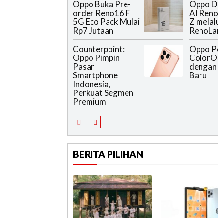
Oppo Buka Pre-
Oppo D
order Reno16 F
AI Reno
5G Eco Pack Mulai
Z melal
Rp7 Jutaan
RenoLa
Counterpoint:
Oppo P
Oppo Pimpin
ColorO
Pasar
dengan 
Smartphone
Baru
Indonesia,
Perkuat Segmen
Premium
BERITA PILIHAN