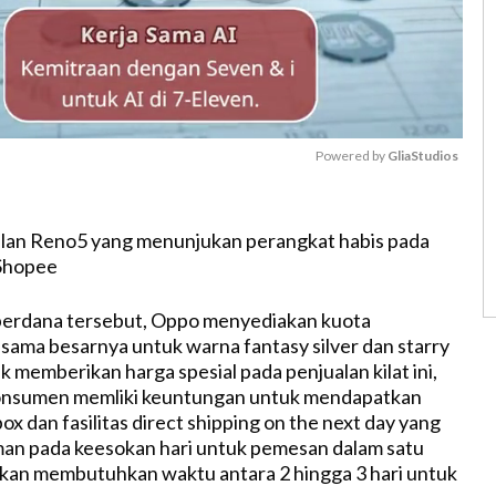
Powered by 
GliaStudios
M
lan Reno5 yang menunjukan perangkat habis pada
u
 Shopee
t
e
 perdana tersebut, Oppo menyediakan kuota
sama besarnya untuk warna fantasy silver dan starry
k memberikan harga spesial pada penjualan kilat ini,
onsumen memliki keuntungan untuk mendapatkan
box dan fasilitas direct shipping on the next day yang
man pada keesokan hari untuk pemesan dalam satu
kan membutuhkan waktu antara 2 hingga 3 hari untuk