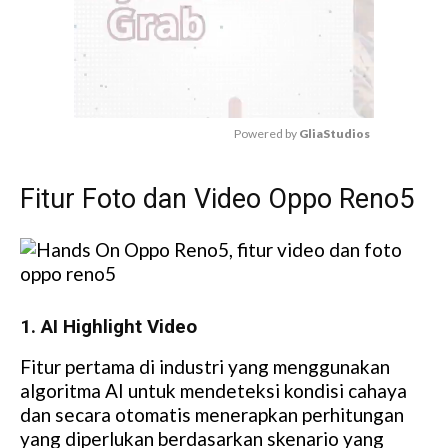
Powered by 
GliaStudios
M
Fitur Foto dan Video Oppo Reno5
u
t
e
1. AI Highlight Video
Fitur pertama di industri yang menggunakan
algoritma AI untuk mendeteksi kondisi cahaya
dan secara otomatis menerapkan perhitungan
yang diperlukan berdasarkan skenario yang