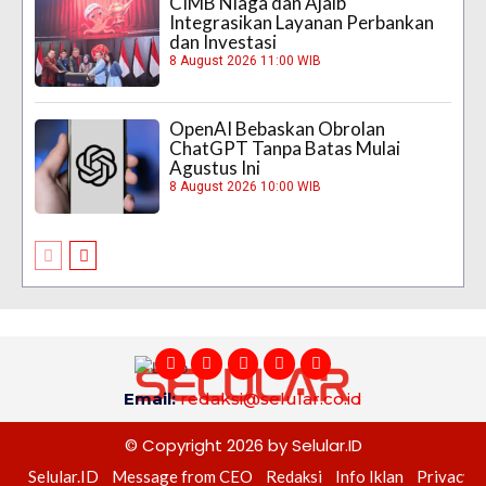
CIMB Niaga dan Ajaib
Integrasikan Layanan Perbankan
dan Investasi
8 August 2026 11:00 WIB
OpenAI Bebaskan Obrolan
ChatGPT Tanpa Batas Mulai
Agustus Ini
8 August 2026 10:00 WIB
Email:
redaksi@selular.co.id
© Copyright 2026 by Selular.ID
Selular.ID
Message from CEO
Redaksi
Info Iklan
Privacy P