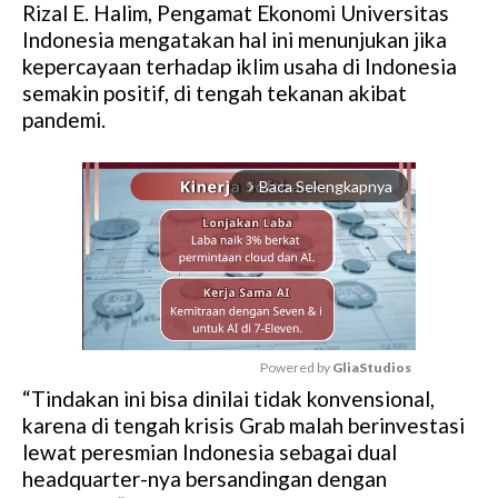
Rizal E. Halim, Pengamat Ekonomi Universitas
Indonesia mengatakan hal ini menunjukan jika
kepercayaan terhadap iklim usaha di Indonesia
semakin positif, di tengah tekanan akibat
pandemi.
Baca Selengkapnya
arrow_forward_ios
Powered by 
GliaStudios
“Tindakan ini bisa dinilai tidak konvensional,
M
karena di tengah krisis Grab malah berinvestasi
u
lewat peresmian Indonesia sebagai dual
t
headquarter-nya bersandingan dengan
e