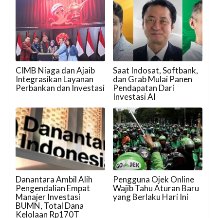
CIMB Niaga dan Ajaib
Saat Indosat, Softbank,
Integrasikan Layanan
dan Grab Mulai Panen
Perbankan dan Investasi
Pendapatan Dari
Investasi AI
Danantara Ambil Alih
Pengguna Ojek Online
Pengendalian Empat
Wajib Tahu Aturan Baru
Manajer Investasi
yang Berlaku Hari Ini
BUMN, Total Dana
Kelolaan Rp170T