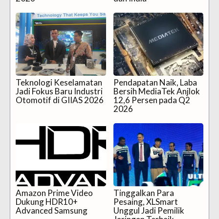
Teknologi Keselamatan
Pendapatan Naik, Laba
Jadi Fokus Baru Industri
Bersih MediaTek Anjlok
Otomotif di GIIAS 2026
12,6 Persen pada Q2
2026
Amazon Prime Video
Tinggalkan Para
Dukung HDR10+
Pesaing, XLSmart
Advanced Samsung
Unggul Jadi Pemilik