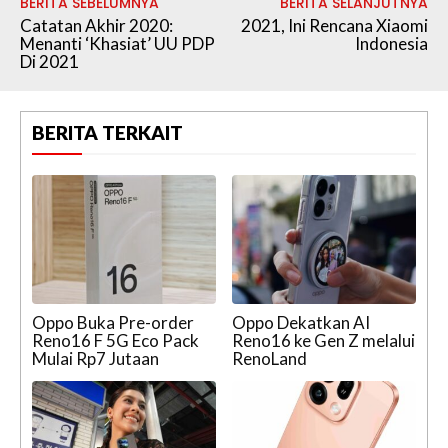
BERITA SEBELUMNYA
BERITA SELANJUTNYA
Catatan Akhir 2020:
2021, Ini Rencana Xiaomi
Menanti ‘Khasiat’ UU PDP
Indonesia
Di 2021
BERITA TERKAIT
Oppo Buka Pre-order
Oppo Dekatkan AI
Reno16 F 5G Eco Pack
Reno16 ke Gen Z melalui
Mulai Rp7 Jutaan
RenoLand