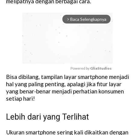
melipatnya dengan berbagai cara.
Baca Selengkapnya
arrow_forward_ios
Powered by 
GliaStudios
Bisa dibilang, tampilan layar smartphone menjadi
M
hal yang paling penting, apalagi jika fitur layar
u
yang benar-benar menjadi perhatian konsumen
t
setiap hari!
e
Lebih dari yang Terlihat
Ukuran smartphone sering kali dikaitkan dengan