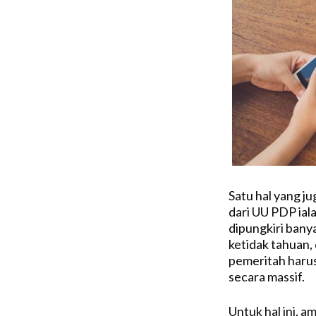
Satu hal yang ju
dari UU PDP iala
dipungkiri bany
ketidak tahuan, 
pemeritah harus
secara massif.
Untuk hal ini,