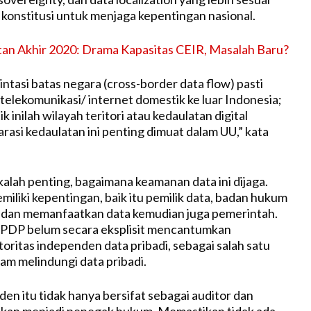
onstitusi untuk menjaga kepentingan nasional.
tan Akhir 2020: Drama Kapasitas CEIR, Masalah Baru?
intasi batas negara (cross-border data flow) pasti
 telekomunikasi/ internet domestik ke luar Indonesia;
k inilah wilayah teritori atau kedaulatan digital
rasi kedaulatan ini penting dimuat dalam UU,” kata
kalah penting, bagaimana keamanan data ini dijaga.
iliki kepentingan, baik itu pemilik data, badan hukum
 dan memanfaatkan data kemudian juga pemerintah.
 PDP belum secara eksplisit mencantumkan
ritas independen data pribadi, sebagai salah satu
lam melindungi data pribadi.
en itu tidak hanya bersifat sebagai auditor dan
nkan menjadi penegak hukum. Memastikan tidak ada