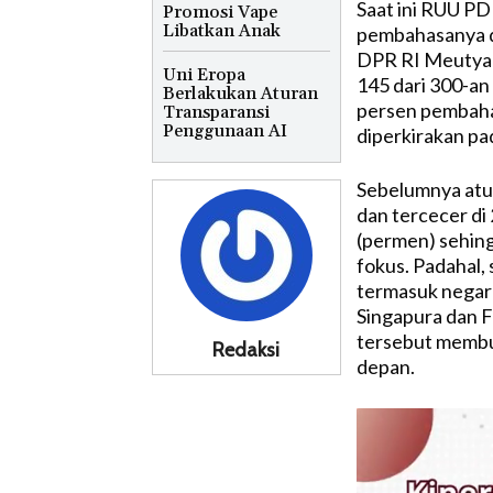
Saat ini RUU PD
Promosi Vape
Libatkan Anak
pembahasanya di
DPR RI Meutya 
Uni Eropa
145 dari 300-an 
Berlakukan Aturan
persen pembaha
Transparansi
Penggunaan AI
diperkirakan pa
Sebelumnya atu
dan tercecer di
(permen) sehing
fokus. Padahal, 
termasuk negara
Singapura dan Fi
tersebut membu
Redaksi
depan.