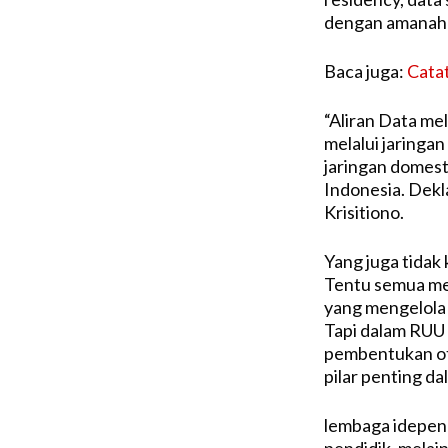
dengan amanah k
Baca juga:
Cata
“Aliran Data mel
melalui jaringan
jaringan domesti
Indonesia. Dekla
Krisitiono.
Yang juga tidak 
Tentu semua mem
yang mengelola
Tapi dalam RUU
pembentukan oto
pilar penting da
lembaga idepend
pendidik, melai