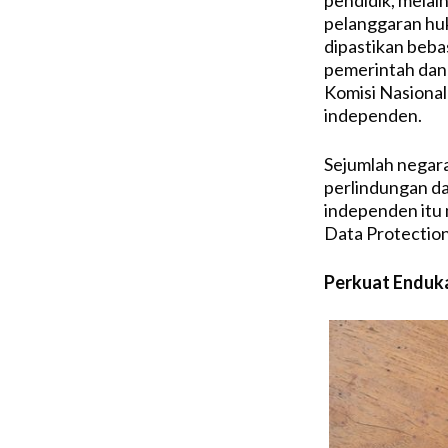
pelanggaran huk
dipastikan beba
pemerintah dan
Komisi Nasiona
independen.
Sejumlah negar
perlindungan da
independen itu 
Data Protectio
Perkuat Enduka