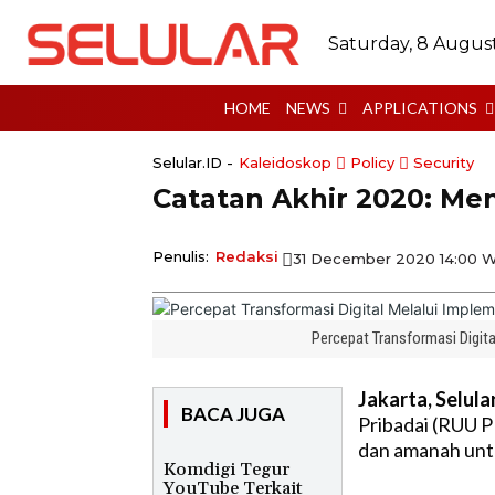
Saturday, 8 Augus
HOME
NEWS
APPLICATIONS
Selular.ID -
Kaleidoskop
Policy
Security
Catatan Akhir 2020: Men
Penulis:
Redaksi
31 December 2020 14:00 
Percepat Transformasi Digita
Jakarta, Selula
BACA JUGA
Pribadai (RUU P
dan amanah untu
Komdigi Tegur
YouTube Terkait