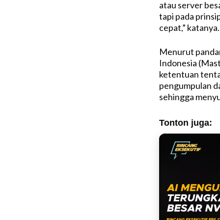
atau server bes
tapi pada prins
cepat,” katanya.
Menurut pandan
Indonesia (Mas
ketentuan tenta
pengumpulan dat
sehingga menyul
Tonton juga: