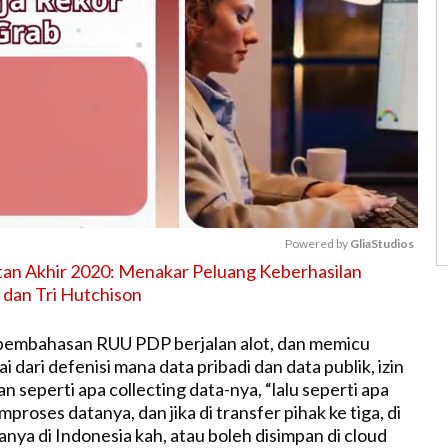
Powered by 
GliaStudios
tan Akhir 2020: Menakar Peluang Keberhasilan
 dan Tri Hutchison
M
u
pembahasan RUU PDP berjalan alot, dan memicu
t
 dari defenisi mana data pribadi dan data publik, izin
e
kan seperti apa collecting data-nya, “lalu seperti apa
roses datanya, dan jika di transfer pihak ke tiga, di
anya di Indonesia kah, atau boleh disimpan di cloud