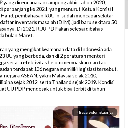
P yang direncanakan rampung akhir tahun 2020,
 perpanjang ke 2021, yang menurut Ketua Komisi I
Hafid, pembahasan RUU ini sudah mencapai sekitar
daftar inventaris masalah (DIM), jadi baru sekitara 50
sanya. Di 2021, RUU PDP akan selesai dibahas
da bulan Maret.
ran yang mengikat keamanan data di Indonesia ada
 23 UU yang berbeda, dan di 2 peraturan menteri
ga secara efektivitas belum memuaskan dan tak
sudah terdapat 136 negara memiliki legislasi tersebut,
-negara ASEAN, yakni Malaysia sejak 2010,
lipina sejak 2012, serta Thailand sejak 2019. Kondisi
at UU PDP mendesak untuk bisa terbit di tahun
Baca Selengkapnya
arrow_forward_ios