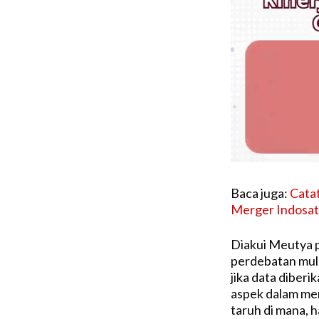
Baca juga:
Cata
Merger Indosat
Diakui Meutya 
perdebatan mulai
jika data diberi
aspek dalam memp
taruh di mana, h