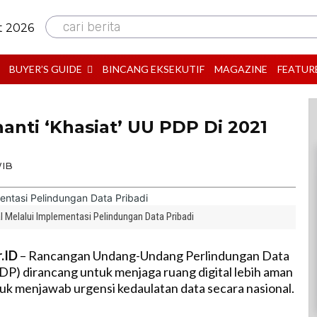
cari berita
t 2026
BUYER’S GUIDE
BINCANG EKSEKUTIF
MAGAZINE
FEATUR
anti ‘Khasiat’ UU PDP Di 2021
WIB
l Melalui Implementasi Pelindungan Data Pribadi
r.ID
– Rancangan Undang-Undang Perlindungan Data
DP) dirancang untuk menjaga ruang digital lebih aman
k menjawab urgensi kedaulatan data secara nasional.