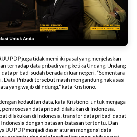
dasi Untuk Anda
 RUU PDP juga tidak memiliki pasal yang menjelaskan
an terhadap data pribadi yang ketika Undang-Undang
 data pribadi sudah berada di luar negeri. “Sementara
i, Data Pribadi tersebut masih mengandung hak asasi
ata yang wajib dilindungi,” kata Kristiono.
dengan kedaultan data, kata Kristiono, untuk menjaga
, pemrosesan data pribadi dilakukan di Indonesia.
pat dilakukan di Indonesia, transfer data pribadi dapat
ar Indonesia dengan batasan-batasan tertentu. Dan
ya UU PDP menjadi dasar aturan mengenai data
sovereignty, dan data localization yang lebih sesuai