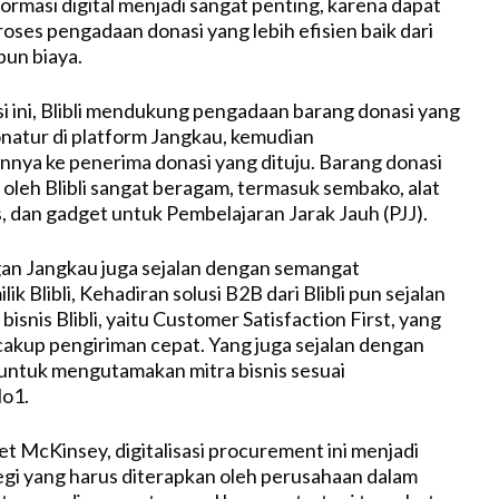
formasi digital menjadi sangat penting, karena dapat
oses pengadaan donasi yang lebih efisien baik dari
un biaya.
i ini, Blibli mendukung pengadaan barang donasi yang
onatur di platform Jangkau, kemudian
nnya ke penerima donasi yang dituju. Barang donasi
 oleh Blibli sangat beragam, termasuk sembako, alat
s, dan gadget untuk Pembelajaran Jarak Jauh (PJJ).
an Jangkau juga sejalan dengan semangat
k Blibli, Kehadiran solusi B2B dari Blibli pun sejalan
bisnis Blibli, yaitu Customer Satisfaction First, yang
cakup pengiriman cepat. Yang juga sejalan dengan
 untuk mengutamakan mitra bisnis sesuai
o1.
et McKinsey, digitalisasi procurement ini menjadi
tegi yang harus diterapkan oleh perusahaan dalam