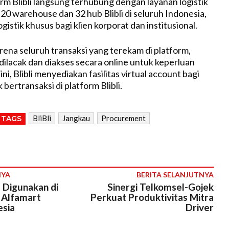
form Blibli langsung terhubung dengan layanan logistik
0 warehouse dan 32 hub Blibli di seluruh Indonesia,
ogistik khusus bagi klien korporat dan institusional.
rena seluruh transaksi yang terekam di platform,
dilacak dan diakses secara online untuk keperluan
ini, Blibli menyediakan fasilitas virtual account bagi
 bertransaksi di platform Blibli.
BliBli
Jangkau
Procurement
TAGS
NYA
BERITA SELANJUTNYA
 Digunakan di
Sinergi Telkomsel-Gojek
 Alfamart
Perkuat Produktivitas Mitra
esia
Driver