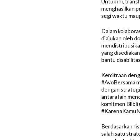
Untuk ini, trans
menghasilkan pr
segi waktu maup
Dalam kolaboras
diajukan oleh d
mendistribusika
yang disediakan
bantu disabilita
Kemitraan deng
#AyoBersama mili
dengan strategi 
antara lain men
komitmen Blibli
#KarenaKamuN
Berdasarkan ris
salah satu stra