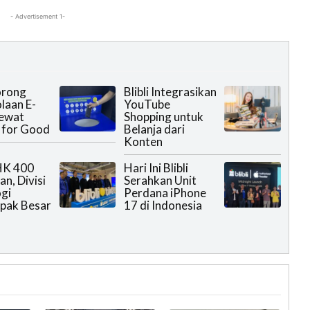
- Advertisement 1-
Dorong
Blibli Integrasikan
laan E-
YouTube
lewat
Shopping untuk
 for Good
Belanja dari
Konten
PHK 400
Hari Ini Blibli
n, Divisi
Serahkan Unit
gi
Perdana iPhone
pak Besar
17 di Indonesia