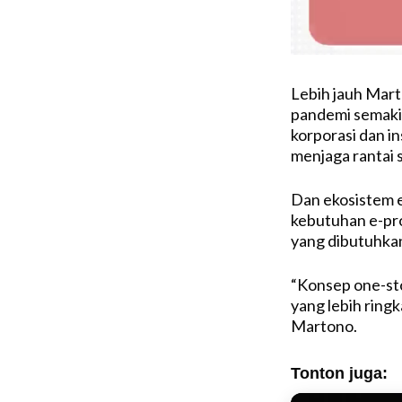
Lebih jauh Mart
pandemi semakin
korporasi dan i
menjaga rantai s
Dan ekosistem 
kebutuhan e-pro
yang dibutuhkan
“Konsep one-st
yang lebih ringka
Martono.
Tonton juga: