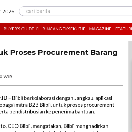
cari berita
t 2026
BUYER’S GUIDE
BINCANG EKSEKUTIF
MAGAZINE
FEATUR
tuk Proses Procurement Barang
00 WIB
.ID –
Blibli berkolaborasi dengan Jangkau, aplikasi
sebagai mitra B2B Blibli, untuk proses procurement
erta pendistribusian ke penerima bantuan.
, CEO Blibli, mengatakan, Blibli menghadirkan