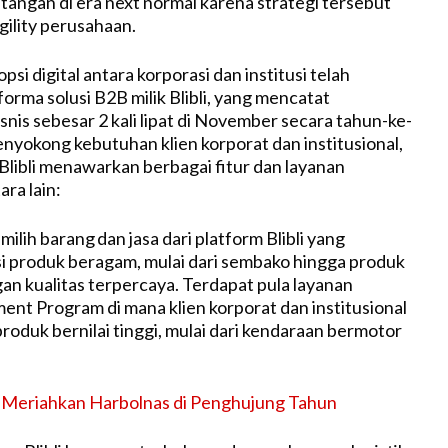
angan di era next normal karena strategi tersebut
ility perusahaan.
si digital antara korporasi dan institusi telah
rma solusi B2B milik Blibli, yang mencatat
nis sebesar 2 kali lipat di November secara tahun-ke-
nyokong kebutuhan klien korporat dan institusional,
 Blibli menawarkan berbagai fitur dan layanan
ra lain:
lih barang dan jasa dari platform Blibli yang
si produk beragam, mulai dari sembako hingga produk
gan kualitas terpercaya. Terdapat pula layanan
ment Program di mana klien korporat dan institusional
roduk bernilai tinggi, mulai dari kendaraan bermotor
li Meriahkan Harbolnas di Penghujung Tahun