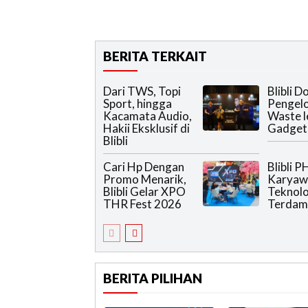
BERITA TERKAIT
Dari TWS, Topi
Blibli 
Sport, hingga
Pengelo
Kacamata Audio,
Waste 
Hakii Eksklusif di
Gadget
Blibli
Cari Hp Dengan
Blibli 
Promo Menarik,
Karyawa
Blibli Gelar XPO
Teknolo
THR Fest 2026
Terdam
BERITA PILIHAN