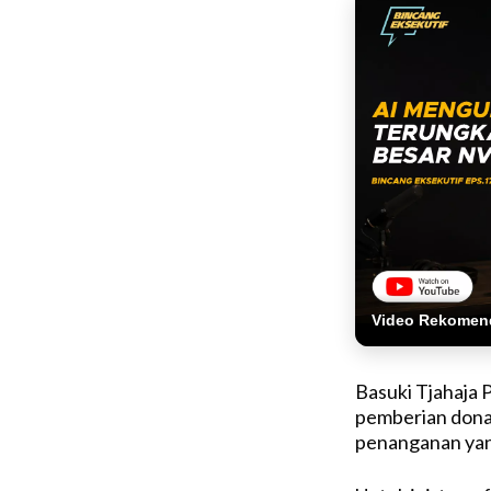
Video Rekomen
Basuki Tjahaja
pemberian dona
penanganan yan