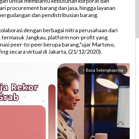
gan untuk membantu kebutuhan korporat dan
 dari procurement barang dan jasa, hingga layanan
i pergudangan dan pendistribusian barang.
rkolaborasi dengan berbagai mitra perusahaan dari
, termasuk Jangkau, platform non-profit yang
asi peer-to-peer berupa barang,”ujar Martono,
ing secara virtual di Jakarta, (21/12/2020).
Baca Selengkapnya
arrow_forward_ios