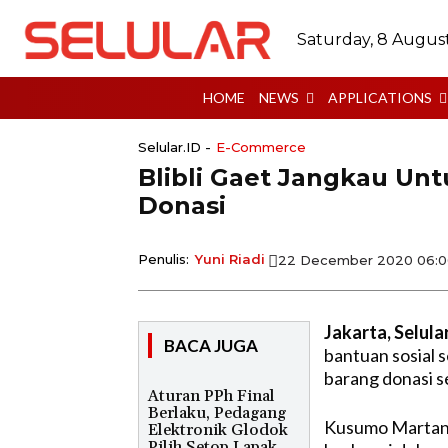
Saturday, 8 Augus
HOME
NEWS
APPLICATIONS
Selular.ID -
E-Commerce
Blibli Gaet Jangkau Un
Donasi
Penulis:
Yuni Riadi
22 December 2020 06:
Jakarta, Selular
BACA JUGA
bantuan sosial 
barang donasi s
Aturan PPh Final
Berlaku, Pedagang
Kusumo Martanto
Elektronik Glodok
Pilih Setop Lapak