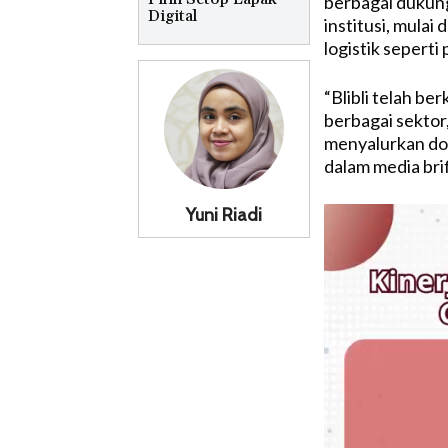
berbagai dukun
Digital
institusi, mulai
logistik sepert
“Blibli telah be
berbagai sektor
menyalurkan don
dalam media brif
Yuni Riadi