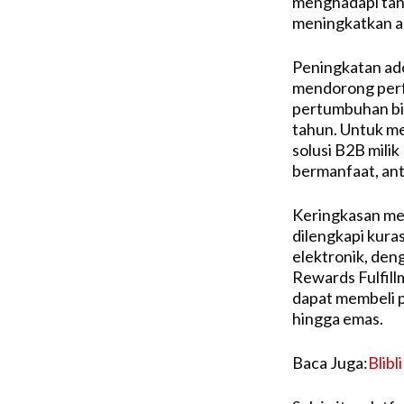
menghadapi tant
meningkatkan ag
Peningkatan adop
mendorong perfo
pertumbuhan bis
tahun. Untuk me
solusi B2B milik
bermanfaat, anta
Keringkasan memi
dilengkapi kura
elektronik, den
Rewards Fulfill
dapat membeli p
hingga emas.
Baca Juga:
Blib