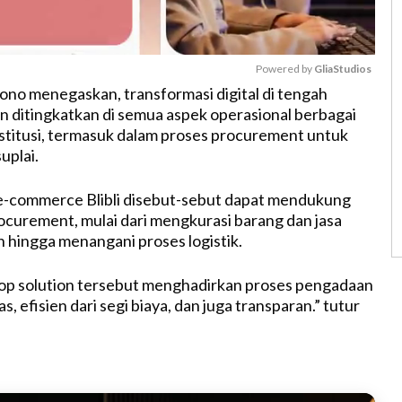
Powered by 
GliaStudios
ono menegaskan, transformasi digital di tengah
 ditingkatkan di semua aspek operasional berbagai
M
nstitusi, termasuk dalam proses procurement untuk
u
uplai.
t
e
e-commerce Blibli disebut-sebut dapat mendukung
curement, mulai dari mengkurasi barang dan jasa
 hingga menangani proses logistik.
op solution tersebut menghadirkan proses pengadaan
s, efisien dari segi biaya, dan juga transparan.” tutur