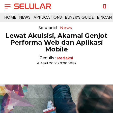
HOME
NEWS
APPLICATIONS
BUYER’S GUIDE
BINCAN
Selular.id -
News
Lewat Akuisisi, Akamai Genjot
Performa Web dan Aplikasi
Mobile
Penulis :
Redaksi
4 April 2017 20:00 WIB