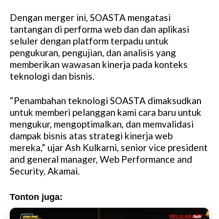
Dengan merger ini, SOASTA mengatasi
tantangan di performa web dan dan aplikasi
seluler dengan platform terpadu untuk
pengukuran, pengujian, dan analisis yang
memberikan wawasan kinerja pada konteks
teknologi dan bisnis.
“Penambahan teknologi SOASTA dimaksudkan
untuk memberi pelanggan kami cara baru untuk
mengukur, mengoptimalkan, dan memvalidasi
dampak bisnis atas strategi kinerja web
mereka,” ujar Ash Kulkarni, senior vice president
and general manager, Web Performance and
Security, Akamai.
Tonton juga: