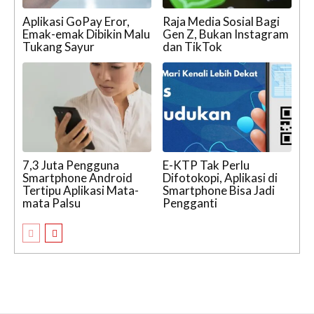
Aplikasi GoPay Eror,
Raja Media Sosial Bagi
Emak-emak Dibikin Malu
Gen Z, Bukan Instagram
Tukang Sayur
dan TikTok
7,3 Juta Pengguna
E-KTP Tak Perlu
Smartphone Android
Difotokopi, Aplikasi di
Tertipu Aplikasi Mata-
Smartphone Bisa Jadi
mata Palsu
Pengganti