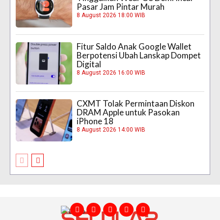
Pasar Jam Pintar Murah
8 August 2026 18:00 WIB
Fitur Saldo Anak Google Wallet
Berpotensi Ubah Lanskap Dompet
Digital
8 August 2026 16:00 WIB
CXMT Tolak Permintaan Diskon
DRAM Apple untuk Pasokan
iPhone 18
8 August 2026 14:00 WIB