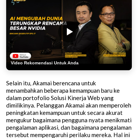
Video Rekomendasi Untuk Anda
Selain itu, Akamai berencana untuk
menambahkan beberapa kemampuan baru ke
dalam portofolio Solusi Kinerja Web yang
dimilikinya. Pelanggan Akamai akan memperoleh
peningkatan kemampuan untuk secara akurat
mengukur bagaimana pengguna nyata menikmati
pengalaman aplikasi, dan bagaimana pengalaman
tersebut mempengaruhi perilaku mereka. Hal ini