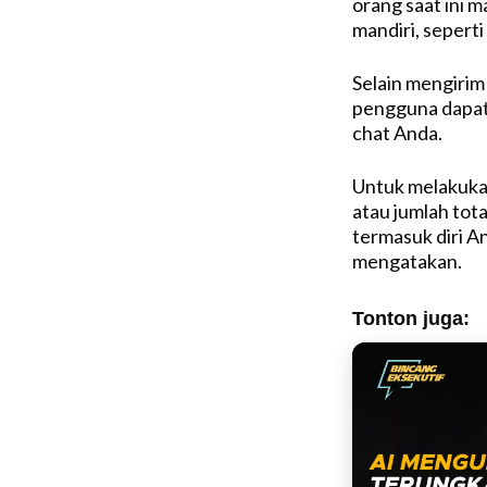
orang saat ini 
mandiri, sepert
Selain mengirim
pengguna dapat
chat Anda.
Untuk melakuka
atau jumlah tota
termasuk diri A
mengatakan.
Tonton juga: