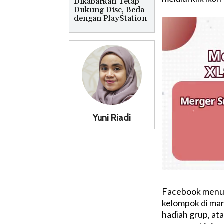
Dikabarkan Tetap
Dukung Disc, Beda
dengan PlayStation
Yuni Riadi
Facebook menun
kelompok di man
hadiah grup, at