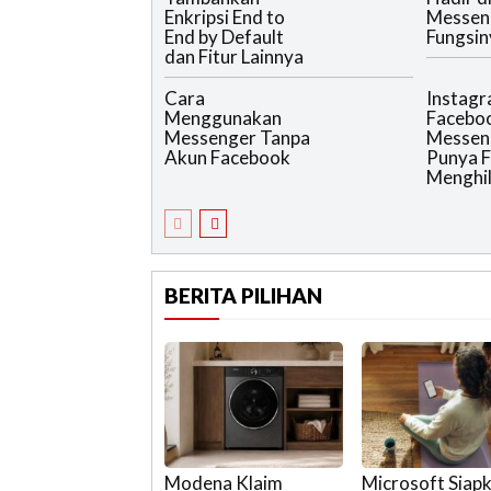
Enkripsi End to
Messeng
End by Default
Fungsin
dan Fitur Lainnya
Cara
Instagr
Menggunakan
Facebo
Messenger Tanpa
Messen
Akun Facebook
Punya F
Menghi
BERITA PILIHAN
Modena Klaim
Microsoft Siap