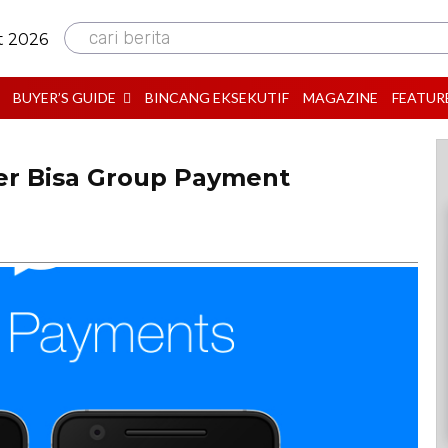
cari berita
t 2026
BUYER’S GUIDE
BINCANG EKSEKUTIF
MAGAZINE
FEATUR
er Bisa Group Payment