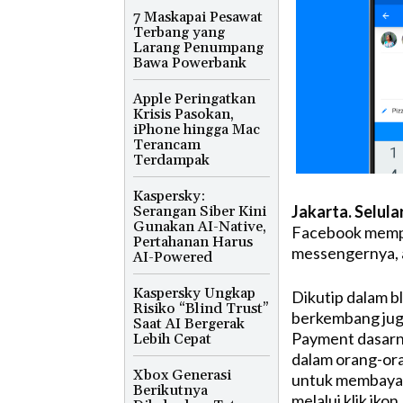
7 Maskapai Pesawat
Terbang yang
Larang Penumpang
Bawa Powerbank
Apple Peringatkan
Krisis Pasokan,
iPhone hingga Mac
Terancam
Terdampak
Kaspersky:
Jakarta. Selula
Serangan Siber Kini
Gunakan AI-Native,
Facebook mempe
Pertahanan Harus
messengernya, 
AI-Powered
Kaspersky Ungkap
Dikutip dalam 
Risiko “Blind Trust”
berkembang jug
Saat AI Bergerak
Payment dasarny
Lebih Cepat
dalam orang-or
Xbox Generasi
untuk membayar 
Berikutnya
melalui klik iko