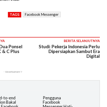
Facebook Messenger
TAGS
NYA
BERITA SELANJUTNYA
Dua Ponsel
Studi: Pekerja Indonesia Perlu
 & C Plus
Dipersiapkan Sambut Era
Digital
- Advertisement 1-
nd-to-end
Pengguna
ion Bakal
Facebook
i Facebook
Messenger Hati-