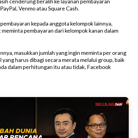
masih cenderung beralih ke layanan pembayaran
t
i PayPal, Venmo atau Square Cash.
e
 pembayaran kepada anggota kelompok lainnya,
 meminta pembayaran dari kelompok kanan dalam
nnya, masukkan jumlah yang ingin meminta per orang
l yang harus dibagi secara merata melalui group, baik
nda dalam perhitungan itu atau tidak, Facebook