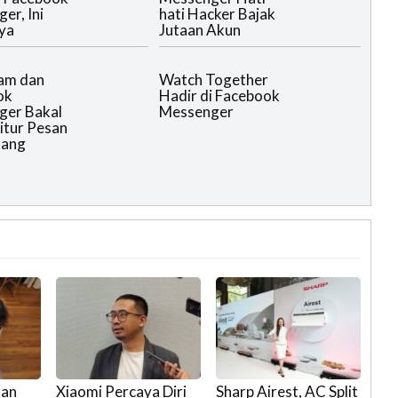
er, Ini
hati Hacker Bajak
ya
Jutaan Akun
am dan
Watch Together
ok
Hadir di Facebook
ger Bakal
Messenger
itur Pesan
lang
kan
Xiaomi Percaya Diri
Sharp Airest, AC Split