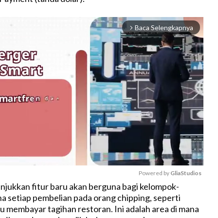
Baca Selengkapnya
arrow_forward_ios
Powered by 
GliaStudios
jukkan fitur baru akan berguna bagi kelompok-
a setiap pembelian pada orang chipping, seperti
M
au membayar tagihan restoran. Ini adalah area di mana
u