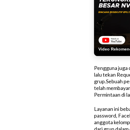
Video Rekomen
Pengguna juga 
lalu tekan Req
grup.Sebuah pe
telah membayar.
Permintaan di l
Layanan ini be
password, Face
anggota kelomp
dari grup dalam