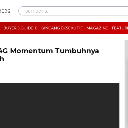
cari berita
 2026
BUYER’S GUIDE
BINCANG EKSEKUTIF
MAGAZINE
FEATUR
is, 4G Momentum Tumbuhnya
ah