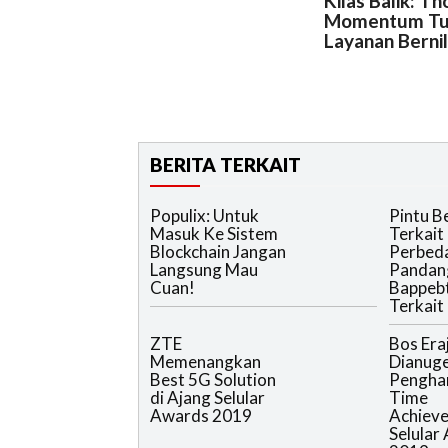
Kilas Balik: T
Momentum T
Layanan Berni
BERITA TERKAIT
Populix: Untuk
Pintu B
Masuk Ke Sistem
Terkait
Blockchain Jangan
Perbed
Langsung Mau
Pandan
Cuan!
Bappebt
Terkait
ZTE
Bos Era
Memenangkan
Dianuge
Best 5G Solution
Penghar
di Ajang Selular
Time
Awards 2019
Achieve
Selular