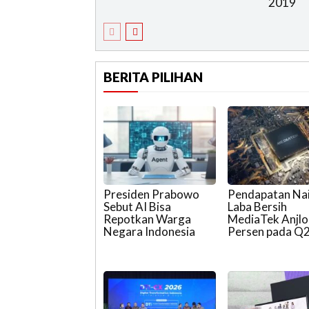
2019
BERITA PILIHAN
Presiden Prabowo
Pendapatan Nai
Sebut AI Bisa
Laba Bersih
Repotkan Warga
MediaTek Anjlo
Negara Indonesia
Persen pada Q