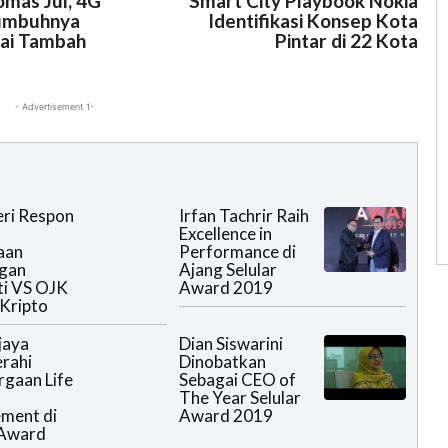
homas Jul, 4G
Smart City Playbook Nokia
umbuhnya
Identifikasi Konsep Kota
lai Tambah
Pintar di 22 Kota
- Advertisement 1-
eri Respon
Irfan Tachrir Raih
Excellence in
aan
Performance di
gan
Ajang Selular
i VS OJK
Award 2019
 Kripto
jaya
Dian Siswarini
rahi
Dinobatkan
gaan Life
Sebagai CEO of
The Year Selular
ment di
Award 2019
 Award