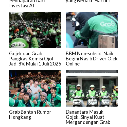
Pendapatan Dari
yang Berlaku Hari Ini
Investasi AI
Gojek dan Grab
BBM Non-subsidi Naik,
Pangkas Komisi Ojol
Begini Nasib Driver Ojek
Jadi 8% Mulai 1 Juli 2026
Online
Grab Bantah Rumor
Danantara Masuk
Hengkang
Gojek, Sinyal Kuat
Merger dengan Grab