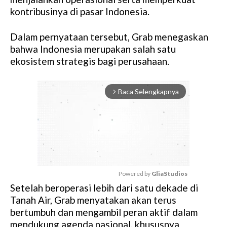
kontribusinya di pasar Indonesia.
Dalam pernyataan tersebut, Grab menegaskan
bahwa Indonesia merupakan salah satu
ekosistem strategis bagi perusahaan.
Baca Selengkapnya
arrow_forward_ios
Powered by 
GliaStudios
Setelah beroperasi lebih dari satu dekade di
M
Tanah Air, Grab menyatakan akan terus
u
bertumbuh dan mengambil peran aktif dalam
t
mendukung agenda nasional, khususnya
e