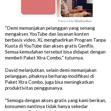
Powered by 
GliaStudios
“Demi memanjakan pelanggan yang senang
M
mengakses YouTube dan layanan konten
u
berbasis video, XL menghadirkan Program Tanpa
t
Kuota di YouTube dan akses gratis Genflix.
e
Semua kemudahan tersebut bisa didapat dengan
membeli Paket Xtra Combo,” tuturnya.
David melanjutkan, selain demi memanjakan
pelanggan, pihaknya berharap modifikasi di
Paket Xtra Combo, juga bisa meningkatkan
produktivitas penggunanya.
“Semoga dengan akses gratis yang kami berikan,
konsumen nantinya tidak hanya sekedar