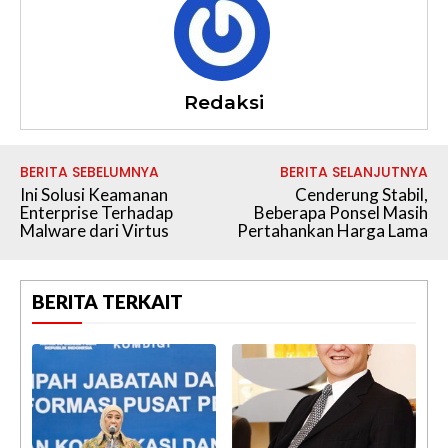
Redaksi
BERITA SEBELUMNYA
BERITA SELANJUTNYA
Ini Solusi Keamanan
Cenderung Stabil,
Enterprise Terhadap
Beberapa Ponsel Masih
Malware dari Virtus
Pertahankan Harga Lama
BERITA TERKAIT