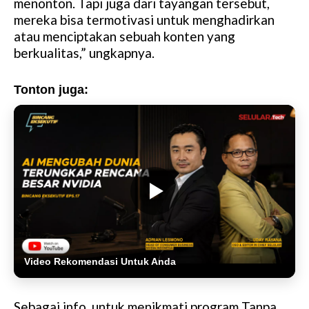
menonton. Tapi juga dari tayangan tersebut,
mereka bisa termotivasi untuk menghadirkan
atau menciptakan sebuah konten yang
berkualitas,” ungkapnya.
Tonton juga:
Video Rekomendasi Untuk Anda
Sebagai info, untuk menikmati program Tanpa