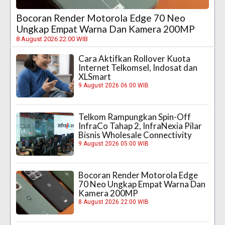
Bocoran Render Motorola Edge 70 Neo
Ungkap Empat Warna Dan Kamera 200MP
8 August 2026 22:00 WIB
Cara Aktifkan Rollover Kuota
Internet Telkomsel, Indosat dan
XLSmart
9 August 2026 06:00 WIB
Telkom Rampungkan Spin-Off
InfraCo Tahap 2, InfraNexia Pilar
Bisnis Wholesale Connectivity
9 August 2026 05:00 WIB
Bocoran Render Motorola Edge
70 Neo Ungkap Empat Warna Dan
Kamera 200MP
8 August 2026 22:00 WIB