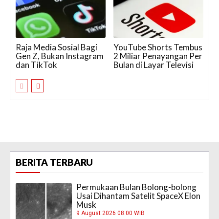
Raja Media Sosial Bagi
YouTube Shorts Tembus
Gen Z, Bukan Instagram
2 Miliar Penayangan Per
dan TikTok
Bulan di Layar Televisi
BERITA TERBARU
Permukaan Bulan Bolong-bolong
Usai Dihantam Satelit SpaceX Elon
Musk
9 August 2026 08:00 WIB