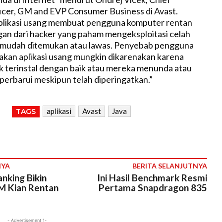
icer, GM and EVP Consumer Business di Avast.
plikasi usang membuat pengguna komputer rentan
an dari hacker yang paham mengeksploitasi celah
mudah ditemukan atau lawas. Penyebab pengguna
kan aplikasi usang mungkin dikarenakan karena
 terinstal dengan baik atau mereka menunda atau
erbarui meskipun telah diperingatkan.”
aplikasi
Avast
Java
TAGS
NYA
BERITA SELANJUTNYA
nking Bikin
Ini Hasil Benchmark Resmi
 Kian Rentan
Pertama Snapdragon 835
- Advertisement 1-