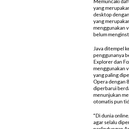
Memuncaki dafta
yang merupakan
desktop dengan 
yang merupakan 
menggunakan ver
belum menginstal
Java ditempel k
penggunanya be
Explorer dan F
menggunakan vers
yang paling dip
Opera dengan 8
diperbarui berd
menunjukan mesk
otomatis pun tid
“Di dunia onlin
agar selalu dip
perlindungan An