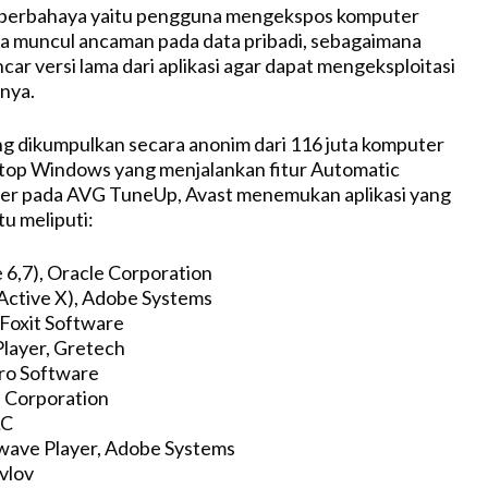
g berbahaya yaitu pengguna mengekspos komputer
a muncul ancaman pada data pribadi, sebagaimana
M
ar versi lama dari aplikasi agar dapat mengeksploitasi
u
nya.
t
e
ng dikumpulkan secara anonim dari 116 juta komputer
ptop Windows yang menjalankan fitur Automatic
er pada AVG TuneUp, Avast menemukan aplikasi yang
tu meliputi:
 6,7), Oracle Corporation
(Active X), Adobe Systems
 Foxit Software
layer, Gretech
tro Software
l Corporation
LC
wave Player, Adobe Systems
avlov