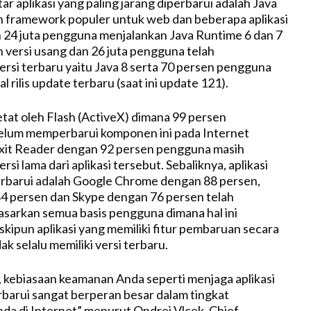
r aplikasi yang paling jarang diperbarui adalah Java
 framework populer untuk web dan beberapa aplikasi
24 juta pengguna menjalankan Java Runtime 6 dan 7
versi usang dan 26 juta pengguna telah
si terbaru yaitu Java 8 serta 70 persen pengguna
 rilis update terbaru (saat ini update 121).
etat oleh Flash (ActiveX) dimana 99 persen
lum memperbarui komponen ini pada Internet
oxit Reader dengan 92 persen pengguna masih
i lama dari aplikasi tersebut. Sebaliknya, aplikasi
erbarui adalah Google Chrome dengan 88 persen,
4 persen dan Skype dengan 76 persen telah
asarkan semua basis pengguna dimana hal ini
ipun aplikasi yang memiliki fitur pembaruan secara
ak selalu memiliki versi terbaru.
e, kebiasaan keamanan Anda seperti menjaga aplikasi
erbarui sangat berperan besar dalam tingkat
da di Internet” menurut Ondrej Vlcek, Chief