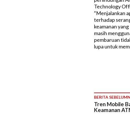
Technology Off
“Menjalankan a
terhadap serang
keamanan yang 
masih mengguna
pembaruan tidak
lupa untuk memp
BERITA SEBELUM
Tren Mobile Ba
Keamanan ATM