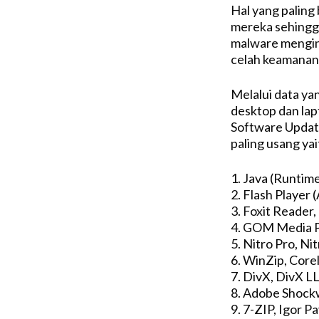
Hal yang palin
mereka sehingg
malware menginc
celah keamanan
Melalui data ya
desktop dan la
Software Updat
paling usang yai
1. Java (Runtime
2. Flash Player 
3. Foxit Reader,
4. GOM Media P
5. Nitro Pro, Ni
6. WinZip, Core
7. DivX, DivX L
8. Adobe Shock
9. 7-ZIP, Igor P