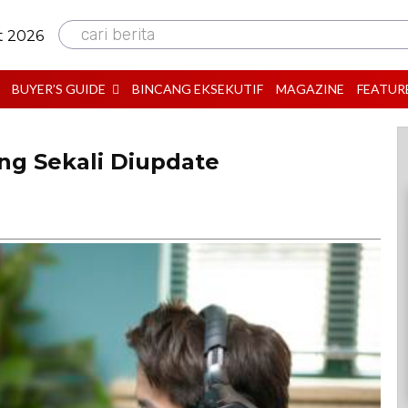
cari berita
t 2026
BUYER’S GUIDE
BINCANG EKSEKUTIF
MAGAZINE
FEATUR
ang Sekali Diupdate