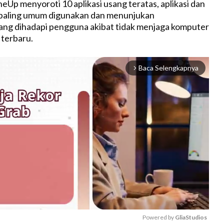
Up menyoroti 10 aplikasi usang teratas, aplikasi dan
paling umum digunakan dan menunjukan
ang dihadapi pengguna akibat tidak menjaga komputer
terbaru.
Baca Selengkapnya
arrow_forward_ios
Powered by 
GliaStudios