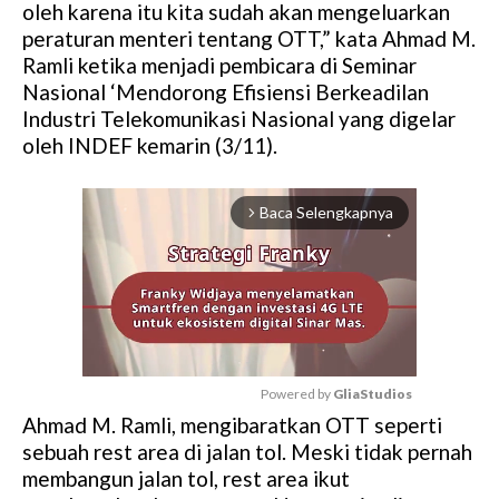
oleh karena itu kita sudah akan mengeluarkan
peraturan menteri tentang OTT,” kata Ahmad M.
Ramli ketika menjadi pembicara di Seminar
Nasional ‘Mendorong Efisiensi Berkeadilan
Industri Telekomunikasi Nasional yang digelar
oleh INDEF kemarin (3/11).
Baca Selengkapnya
arrow_forward_ios
Powered by 
GliaStudios
Ahmad M. Ramli, mengibaratkan OTT seperti
M
sebuah rest area di jalan tol. Meski tidak pernah
u
membangun jalan tol, rest area ikut
t