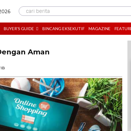
cari berita
 2026
BUYER’S GUIDE
BINCANG EKSEKUTIF
MAGAZINE
FEATUR
e Dengan Aman
WIB