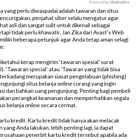
Powered by 
GliaStudios
 yang perlu diwaspadai adalah tawaran dan situs
encurigakan, penjahat siber selalu mengatur agar
M
hat asli dan sangat sulit untuk dikenali sebagai
u
tapi tidak perlu khawatir, Jan Zika dari Avast’s Web
t
iliki beberapa petunjuk agar Anda tetap aman selagi
e
e:
iketahui kerap mengirim ‘tawaran spesial’ surat
l). ‘Tawaran special’ atau ‘Tawaran yang tidak bisa
terkadang merupakan siasat pengelabuan (phishing)
ngunjungi situs belanja online curang yang ingin
si dan bahkan uang pengunjung. Penting bagi pembeli
kan perangkat keamanan dan memperhatikan segala
tus belanja online secara cermat.
artu kredit. Kartu kredit tidak hanya akan melacak
 yang Anda lakukan, lebih penting lagi, ia dapat
usahaan penerbit kartu kredit tersebut apabila ada