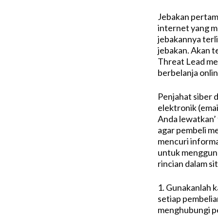
Jebakan pertama
internet yang m
jebakannya terli
jebakan. Akan te
Threat Lead mem
berbelanja onlin
Penjahat siber d
elektronik (emai
Anda lewatkan’ 
agar pembeli me
mencuri informa
untuk mengguna
rincian dalam si
1. Gunakanlah k
setiap pembelian
menghubungi per