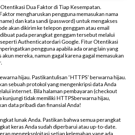
ur Otentikasi Dua Faktor di Tiap Kesempatan.
a Faktor mengharuskan pengguna memasukan nama
name) dan kata sandi (password) untuk mengakses
de akan dikirim ke telepon genggam atau email
dibuat pada perangkat genggam tersebut melalui
 seperti Authenticatordari Google. Fitur Otentikasi
peringatkan pengguna apabila ada orang lain yang
s akun mereka, namun gagal karena gagal memasukan
.
ewarna hijau. Pastikantulisan ‘HTTPS’ berwarna hijau.
n sebuah protokol yang mengenkripsi data Anda
elalui internet. Bila halaman pembayaran (checkout
 kunjungi tidak memiliki HTTPSberwarna hijau,
n data pribadi dan finansial Anda!
angkat lunak Anda. Pastikan bahwa semua perangkat
gkat keras Anda sudah diperbarui atau up-to-date.
kerap mengeksploitasi setiap kelemahan yang ada,