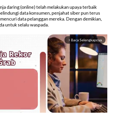
nja daring (online) telah melakukan upaya terbaik
lindungi data konsumen, penjahat siber pun terus
 mencuri data pelanggan mereka. Dengan demikian,
da untuk selalu waspada.
Baca Selengkapnya
arrow_forward_ios