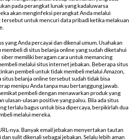
ukan pada perangkat lunak yang kadaluwarsa
eka akan menginfeksi perangkat Anda melalui
 tersebut untuk mencuri data pribadi ketika melakuan
e.
itus yang Anda percayai dan dikenal umum. Usahakan
 membeli di situs belanja online yang sudah diketahui
 siber memiliki beragam cara untuk memancing
embeli melalui situs internet jebakan. Beberapa situs
nkan pembeli untuk tidak membeli melalui Amazon,
 situs belanja online tersebut sudah tidak bisa
kerap menipu Anda tanpa mau bertanggung jawab.
emikat pembeli dengan menawarkan produk yang
 ulasan-ulasan positive yang palsu. Bila ada situs
ng terlalu bagus untuk bisa dipercaya, berpikirlah dua
mbeli melalui mereka.
i URL-nya. Banyak email jebakan menyertakan tautan
 dan sulit dikenali sebagai jebakan. Selalu lebih aman