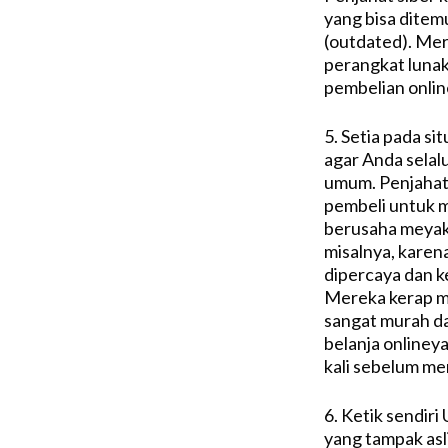
yang bisa ditem
(outdated). Mer
perangkat lunak
pembelian onlin
5. Setia pada s
agar Anda selalu
umum. Penjahat
pembeli untuk m
berusaha meyaki
misalnya, karena
dipercaya dan 
Mereka kerap m
sangat murah dan
belanja onlineya
kali sebelum me
6. Ketik sendir
yang tampak asli