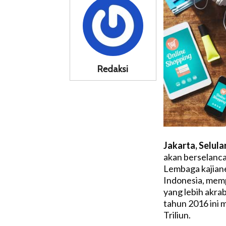
Redaksi
Jakarta, Selula
akan berselanca
Lembaga kajian
Indonesia, memp
yang lebih akra
tahun 2016 ini 
Triliun.