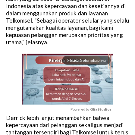
Indonesia atas kepercayaan dan kesetiannya di
dalam menggunakan produk dan layanan
Telkomsel. “Sebagai operator selular yang selalu
mengutamakan kualitas layanan, bagi kami
kepuasan pelanggan merupakan prioritas yang
utama,“ jelasnya.
Baca Selengkapnya
arrow_forward_ios
Powered by 
GliaStudios
Derrick lebih lanjut menambahkan bahwa
M
kepercayaan dari pelanggan sekaligus menjadi
u
tantangan tersendiri bagi Telkomsel untuk terus
t