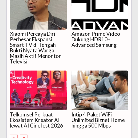
Xiaomi Percaya Diri
Amazon Prime Video
Perbesar Ekspansi
Dukung HDR10+
Smart TV di Tengah
Advanced Samsung
Bukti Nyata Warga
Masih Aktif Menonton
Televisi
Telkomsel Perkuat
Intip 4 Paket WiFi
Ekosistem Kreator AI
Unlimited Biznet Home
lewat AI Cinefest 2026
hingga 500 Mbps