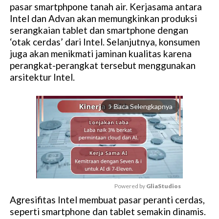
pasar smartphpone tanah air. Kerjasama antara
Intel dan Advan akan memungkinkan produksi
serangkaian tablet dan smartphone dengan
‘otak cerdas’ dari Intel. Selanjutnya, konsumen
juga akan menikmati jaminan kualitas karena
perangkat-perangkat tersebut menggunakan
arsitektur Intel.
Baca Selengkapnya
arrow_forward_ios
Powered by 
GliaStudios
Agresifitas Intel membuat pasar peranti cerdas,
M
seperti smartphone dan tablet semakin dinamis.
u