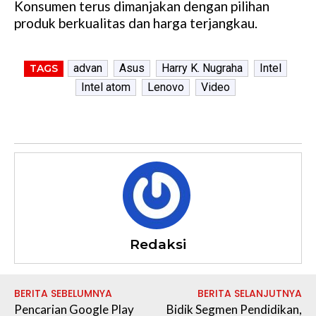
Konsumen terus dimanjakan dengan pilihan
t
produk berkualitas dan harga terjangkau.
e
advan
Asus
Harry K. Nugraha
Intel
TAGS
Intel atom
Lenovo
Video
Redaksi
BERITA SEBELUMNYA
BERITA SELANJUTNYA
Pencarian Google Play
Bidik Segmen Pendidikan,