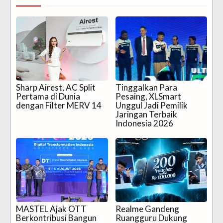
Sharp Airest, AC Split
Tinggalkan Para
Pertama di Dunia
Pesaing, XLSmart
dengan Filter MERV 14
Unggul Jadi Pemilik
Jaringan Terbaik
Indonesia 2026
MASTEL Ajak OTT
Realme Gandeng
Berkontribusi Bangun
Ruangguru Dukung