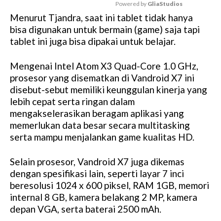
Powered by 
GliaStudios
Menurut Tjandra, saat ini tablet tidak hanya
M
bisa digunakan untuk bermain (game) saja tapi
u
tablet ini juga bisa dipakai untuk belajar.
t
e
Mengenai Intel Atom X3 Quad-Core 1.0 GHz,
prosesor yang disematkan di Vandroid X7 ini
disebut-sebut memiliki keunggulan kinerja yang
lebih cepat serta ringan dalam
mengakselerasikan beragam aplikasi yang
memerlukan data besar secara multitasking
serta mampu menjalankan game kualitas HD.
Selain prosesor, Vandroid X7 juga dikemas
dengan spesifikasi lain, seperti layar 7 inci
beresolusi 1024 x 600 piksel, RAM 1GB, memori
internal 8 GB, kamera belakang 2 MP, kamera
depan VGA, serta baterai 2500 mAh.