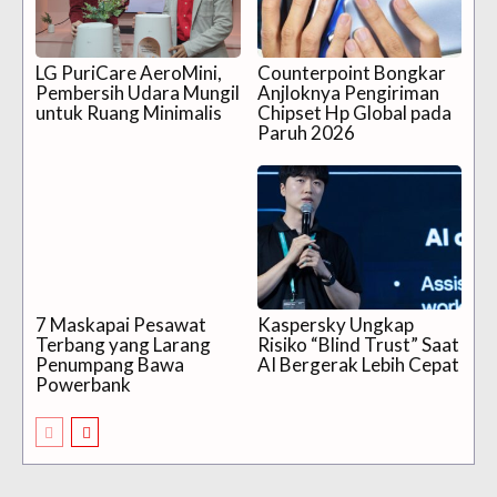
LG PuriCare AeroMini,
Counterpoint Bongkar
Pembersih Udara Mungil
Anjloknya Pengiriman
untuk Ruang Minimalis
Chipset Hp Global pada
Paruh 2026
7 Maskapai Pesawat
Kaspersky Ungkap
Terbang yang Larang
Risiko “Blind Trust” Saat
Penumpang Bawa
AI Bergerak Lebih Cepat
Powerbank