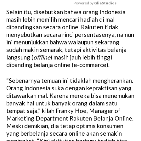
Powered by 
GliaStudios
Selain itu, disebutkan bahwa orang Indonesia
M
masih lebih memilih mencari hadiah di mal
u
dibandingkan secara online. Rakuten tidak
t
menyebutkan secara rinci persentasenya, namun
e
ini menunjukkan bahwa walaupun sekarang
sudah makin semarak, tetapi aktivitas belanja
langsung (
offline
) masih jauh lebih tinggi
dibanding belanja online (e-commerce).
“Sebenarnya temuan ini tidaklah mengherankan.
Orang Indonesia suka dengan kepraktisan yang
ditawarkan mal. Karena mereka bisa menemukan
banyak hal untuk banyak orang dalam satu
tempat saja,” kilah Franky Hoe, Manager of
Marketing Department Rakuten Belanja Online.
Meski demikian, dia tetap optimis konsumen
yang berbelanja secara online akan semakin
meningkat. “Kini aktivitas berburu hadiah bisa