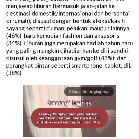
menjawab liburan (termasuk jalan-jalan ke
destinasi domestik/internasional dan bersantai
di rumah), disusul dengan bentuk afeksi/kasih
sayang seperti ciuman, pelukan, maupun lainnya
(46%), baru kemudian fashion dan aksesoris
(34%). Liburan juga merupakan hadiah tahun baru
yang paling mungkin dihadiahkan ke diri sendiri,
disusul oleh keanggotaan gym/golf (43%); dan
perangkat pintar seperti smartphone, tablet, dll.
(38%).
Baca Selengkapnya
arrow_forward_ios