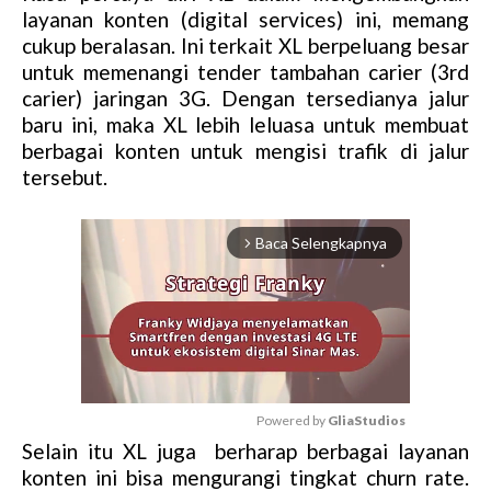
layanan konten (digital services) ini, memang
cukup beralasan. Ini terkait XL berpeluang besar
untuk memenangi tender tambahan carier (3rd
carier) jaringan 3G. Dengan tersedianya jalur
baru ini, maka XL lebih leluasa untuk membuat
berbagai konten untuk mengisi trafik di jalur
tersebut.
Baca Selengkapnya
arrow_forward_ios
Powered by 
GliaStudios
Selain itu XL juga berharap berbagai layanan
M
konten ini bisa mengurangi tingkat churn rate.
u