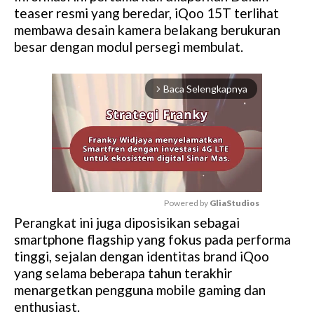
teaser resmi yang beredar, iQoo 15T terlihat
membawa desain kamera belakang berukuran
besar dengan modul persegi membulat.
Baca Selengkapnya
arrow_forward_ios
Powered by 
GliaStudios
Perangkat ini juga diposisikan sebagai
M
smartphone flagship yang fokus pada performa
u
tinggi, sejalan dengan identitas brand iQoo
t
yang selama beberapa tahun terakhir
e
menargetkan pengguna mobile gaming dan
enthusiast.