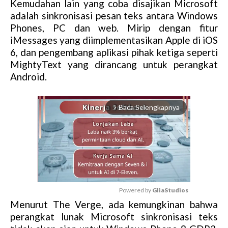
Kemudahan lain yang coba disajikan Microsoft
adalah sinkronisasi pesan teks antara Windows
Phones, PC dan web. Mirip dengan fitur
iMessages yang diimplementasikan Apple di iOS
6, dan pengembang aplikasi pihak ketiga seperti
MightyText yang dirancang untuk perangkat
Android.
Baca Selengkapnya
arrow_forward_ios
Powered by 
GliaStudios
Menurut The Verge, ada kemungkinan bahwa
M
perangkat lunak Microsoft sinkronisasi teks
u