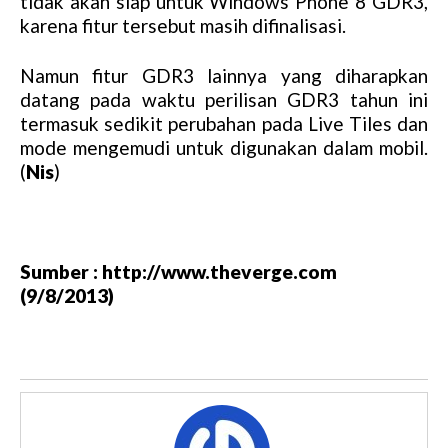
tidak akan siap untuk Windows Phone 8 GDR3,
t
karena fitur tersebut masih difinalisasi.
e
Namun fitur GDR3 lainnya yang diharapkan
datang pada waktu perilisan GDR3 tahun ini
termasuk sedikit perubahan pada Live Tiles dan
mode mengemudi untuk digunakan dalam mobil.
(
Nis
)
Sumber : http://www.theverge.com
(9/8/2013)