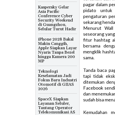
pagar dalam pe
Kaspersky Gelar
pidato untuk
Asia Pacific
Conference Cyber
pengaturan pem
Security Weekend
sekarang henda
di Guangzhou,
Menurut Wall S
Selular Turut Hadir
seseorang yang 
iPhone 2028 Bakal
fitur hashtag 
Makin Canggih,
bersama deng
Apple Siapkan Layar
mengklik hasht
Nyaris Tanpa Bezel
hingga Kamera 200
sama.
MP
Tanda baca pag
Teknologi
Keselamatan Jadi
tapi tidak eks
Fokus Baru Industri
ditemukan deng
Otomotif di GIIAS
Facebook send
2026
dan menemukan 
SpaceX Siapkan
sudah bisa menan
Layanan Seluler,
Tantang Operator
Kemudahan me
Telekomunikasi AS