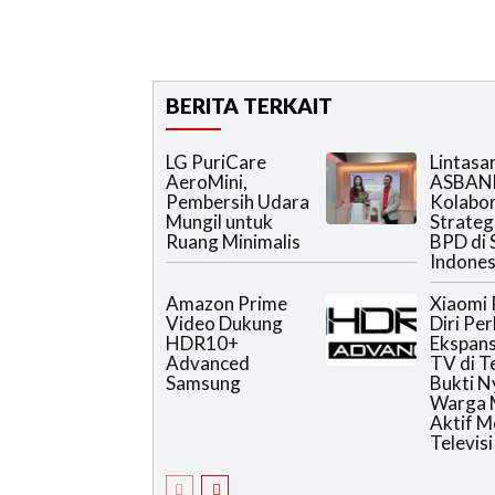
BERITA TERKAIT
LG PuriCare
Lintasa
AeroMini,
ASBAN
Pembersih Udara
Kolabor
Mungil untuk
Strateg
Ruang Minimalis
BPD di 
Indones
Amazon Prime
Xiaomi 
Video Dukung
Diri Pe
HDR10+
Ekspans
Advanced
TV di T
Samsung
Bukti N
Warga 
Aktif 
Televisi