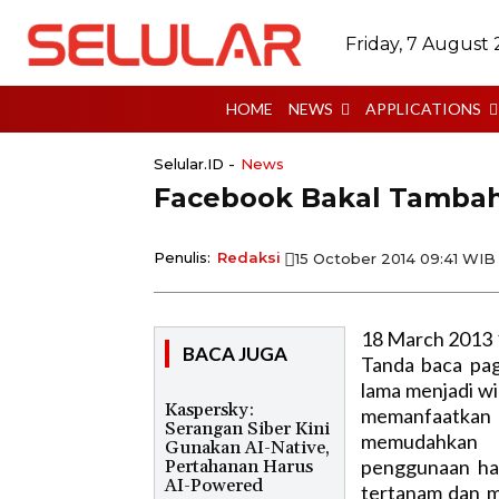
Friday, 7 August
HOME
NEWS
APPLICATIONS
Selular.ID -
News
Facebook Bakal Tamba
Penulis:
Redaksi
15 October 2014 09:41 WIB
18 March 2013 
BACA JUGA
Tanda baca pag
lama menjadi wi
Kaspersky:
memanfaatkan
Serangan Siber Kini
memudahkan p
Gunakan AI-Native,
penggunaan ha
Pertahanan Harus
AI-Powered
tertanam dan 