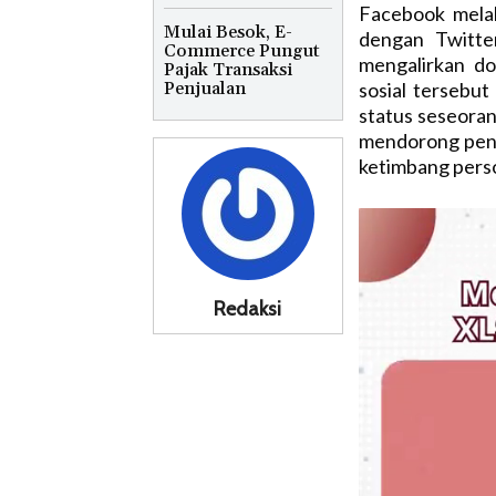
Facebook mela
Mulai Besok, E-
dengan Twitte
Commerce Pungut
mengalirkan do
Pajak Transaksi
Penjualan
sosial tersebu
status seseorang
mendorong peng
ketimbang perso
Redaksi