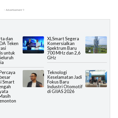
- Advertisement 1-
rta dan
XLSmart Segera
DA Teken
Komersialkan
asi
Spektrum Baru
is untuk
700 MHz dan 2,6
Seluruh
GHz
ia
Percaya
Teknologi
rbesar
Keselamatan Jadi
i Smart
Fokus Baru
engah
Industri Otomotif
yata
di GIIAS 2026
Masih
Menonton