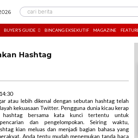
cari berita
 2026
BUYER’S GUIDE
BINCANG EKSEKUTIF
MAGAZINE
FEATUR
hkan Hashtag
14:30
ar atau lebih dikenal dengan sebutan hashtag telah
layah kekuasaan Twitter. Pengguna dunia kicau kerap
 hashtag bersama kata kunci tertentu untuk
encarian dan pengelompokan. Seiring waktu,
shtag kian meluas dan menjadi bagian bahasa yang
merakyat. Anda tentu mudah menemukan tanda baca