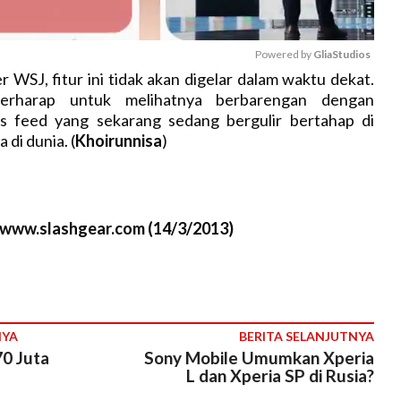
Powered by 
GliaStudios
WSJ, fitur ini tidak akan digelar dalam waktu dekat.
berharap untuk melihatnya berbarengan dengan
M
s feed yang sekarang sedang bergulir bertahap di
u
di dunia. (
Khoirunnisa
)
t
e
//www.slashgear.com (14/3/2013)
NYA
BERITA SELANJUTNYA
0 Juta
Sony Mobile Umumkan Xperia
L dan Xperia SP di Rusia?