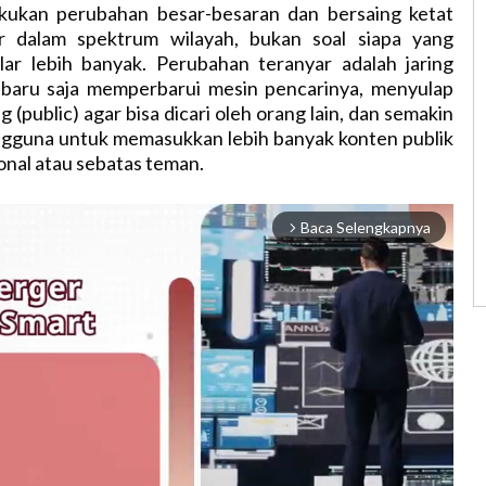
kukan perubahan besar-besaran dan bersaing ketat
r dalam spektrum wilayah, bukan soal siapa yang
lar lebih banyak. Perubahan teranyar adalah jaring
t baru saja memperbarui mesin pencarinya, menyulap
 (public) agar bisa dicari oleh orang lain, dan semakin
guna untuk memasukkan lebih banyak konten publik
nal atau sebatas teman.
Baca Selengkapnya
arrow_forward_ios