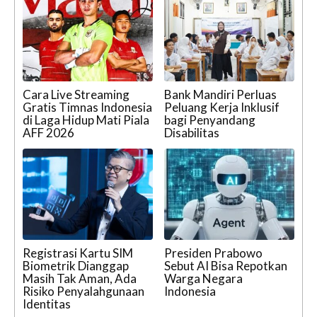
Cara Live Streaming
Bank Mandiri Perluas
Gratis Timnas Indonesia
Peluang Kerja Inklusif
di Laga Hidup Mati Piala
bagi Penyandang
AFF 2026
Disabilitas
Registrasi Kartu SIM
Presiden Prabowo
Biometrik Dianggap
Sebut AI Bisa Repotkan
Masih Tak Aman, Ada
Warga Negara
Risiko Penyalahgunaan
Indonesia
Identitas