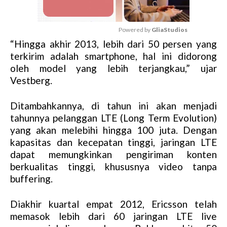
Powered by 
GliaStudios
“Hingga akhir 2013, lebih dari 50 persen yang
M
terkirim adalah smartphone, hal ini didorong
u
oleh model yang lebih terjangkau,” ujar
t
Vestberg.
e
Ditambahkannya, di tahun ini akan menjadi
tahunnya pelanggan LTE (Long Term Evolution)
yang akan melebihi hingga 100 juta. Dengan
kapasitas dan kecepatan tinggi, jaringan LTE
dapat memungkinkan pengiriman konten
berkualitas tinggi, khususnya video tanpa
buffering.
Diakhir kuartal empat 2012, Ericsson telah
memasok lebih dari 60 jaringan LTE live