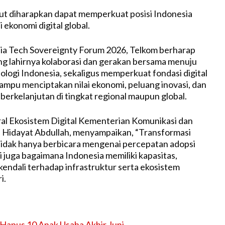
ut diharapkan dapat memperkuat posisi Indonesia
i ekonomi digital global.
ia Tech Sovereignty Forum 2026, Telkom berharap
g lahirnya kolaborasi dan gerakan bersama menuju
ologi Indonesia, sekaligus memperkuat fondasi digital
ampu menciptakan nilai ekonomi, peluang inovasi, dan
berkelanjutan di tingkat regional maupun global.
al Ekosistem Digital Kementerian Komunikasi dan
n Hidayat Abdullah, menyampaikan, “Transformasi
l tidak hanya berbicara mengenai percepatan adopsi
i juga bagaimana Indonesia memiliki kapasitas,
kendali terhadap infrastruktur serta ekosistem
i.
Hapus 10 Anak Usaha Akhir Juni