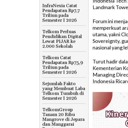
Indonesia Tech 
InfraNexia Catat
Landmark Tower
Pendapatan Rp7,7
Triliun pada
Semester I 2026
Forum ini menjad
memperkuat arah
Telkom Perluas
utama, yakni Cl
Pendidikan Digital
Sovereignty, g
Lewat PIJAR ke
2.000 Sekolah
nasional yang le
Telkom Catat
Turut hadir dala
Pendapatan Rp75,9
Triliun pada
Kementerian Kom
Semester I 2026
Managing Direct
Indonesia Ricar
Sejumlah Fakto
yang Membuat Laba
Telkom Tumbuh di
Semester I 2026
TelkomGroup
Tanam 20 Ribu
Mangrove di Jepara
dan Manggarai