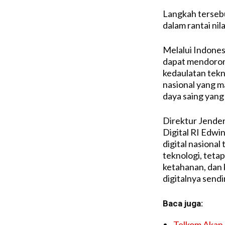
Langkah terseb
dalam rantai nila
Melalui Indones
dapat mendoron
kedaulatan tekn
nasional yang m
daya saing yang 
Direktur Jender
Digital RI Edwi
digital nasiona
teknologi, tetap
ketahanan, dan 
digitalnya sendir
Baca juga:
Telkom Akan 