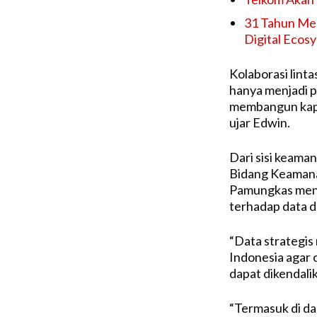
31 Tahun Mel
Digital Ecos
Kolaborasi linta
hanya menjadi p
membangun kapab
ujar Edwin.
Dari sisi keaman
Bidang Keamana
Pamungkas mene
terhadap data da
“Data strategis 
Indonesia agar
dapat dikendalik
“Termasuk di da