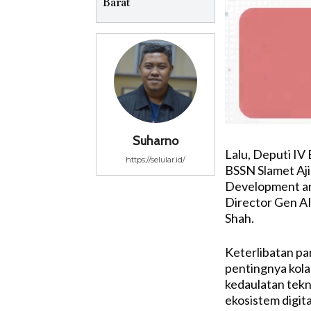
Barat
Suharno
Lalu, Deputi IV
https://selular.id/
BSSN Slamet Aji
Development an
Director Gen AI
Shah.
Keterlibatan p
pentingnya kola
kedaulatan tek
ekosistem digita