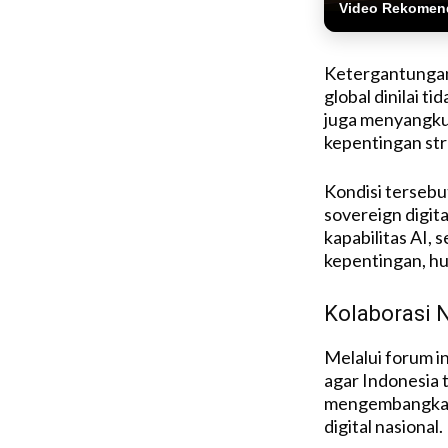
Video Rekomen
Ketergantungan 
global dinilai t
juga menyangku
kepentingan str
Kondisi terseb
sovereign digit
kapabilitas AI, 
kepentingan, hu
Kolaborasi 
Melalui forum i
agar Indonesia t
mengembangkan, 
digital nasional.