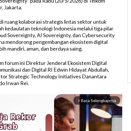
Sovereignty” pada Rabu (20/5/2026) di Telkom
, Jakarta.
i ruang kolaborasi strategis lintas sektor untuk
 kedaulatan teknologi Indonesia melalui tiga pilar
oud Sovereignty, AI Sovereignty, dan Cybersecurity
una mendorong pengembangan ekosistem digital
bih mandiri, aman, dan berdaya saing.
m forum ini Direktur Jenderal Ekosistem Digital
unikasi dan Digital RI Edwin Hidayat Abdullah,
or Strategic Technology Initiatives Danantara
do Irwan Rei.
Baca Selengkapnya
arrow_forward_ios