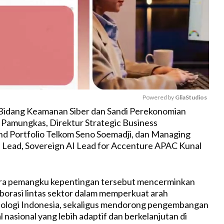
Powered by 
GliaStudios
 Bidang Keamanan Siber dan Sandi Perekonomian
 Pamungkas, Direktur Strategic Business
M
d Portfolio Telkom Seno Soemadji, dan Managing
u
 Lead, Sovereign AI Lead for Accenture APAC Kunal
t
e
ara pemangku kepentingan tersebut mencerminkan
borasi lintas sektor dalam memperkuat arah
nologi Indonesia, sekaligus mendorong pengembangan
l nasional yang lebih adaptif dan berkelanjutan di