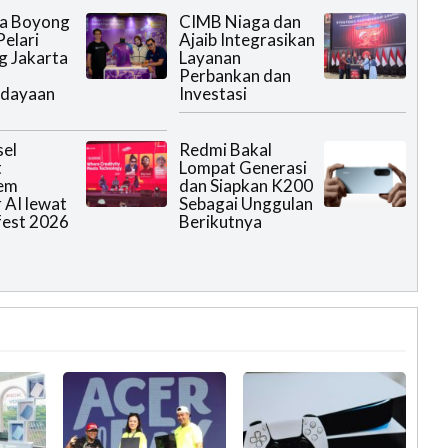
a Boyong
CIMB Niaga dan
Pelari
Ajaib Integrasikan
 Jakarta
Layanan
Perbankan dan
dayaan
Investasi
el
Redmi Bakal
t
Lompat Generasi
tem
dan Siapkan K200
 AI lewat
Sebagai Unggulan
fest 2026
Berikutnya