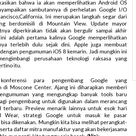
ikasikan bahwa ia akan memperlihatkan Android OS
nyampaikan sambutannya di perhelatan Google I/O
ancisco,California. Ini merupakan langkah segar dari
ng berdomisili di Mountain View. Update mayor
tnya diperkirakan tidak akan bergulir sampai akhir
 ini adalah pertama kalinya Google memperlihatkan
nya terlebih dulu sejak dini. Apple juga membuat
 dengan pengumuman iOS 8 kemarin. Jadi mungkin ini
engimbangi perusahaan teknologi raksasa yang
rtino itu.
konferensi para pengembang Google yang
n di Moscone Center. Ajang ini diharapkan memberi
engumuman yang mengungkap banyak tools baru
bagi pengembang untuk digunakan dalam merancang
id terbaru. Preview menarik lainnya untuk esok hari
d Wear, strategi Google untuk masuk ke pasar
bisa dikenakan. Mungkin kita bisa melihat perangkat-
serta daftar mitra manufaktur yang akan bekerjasama