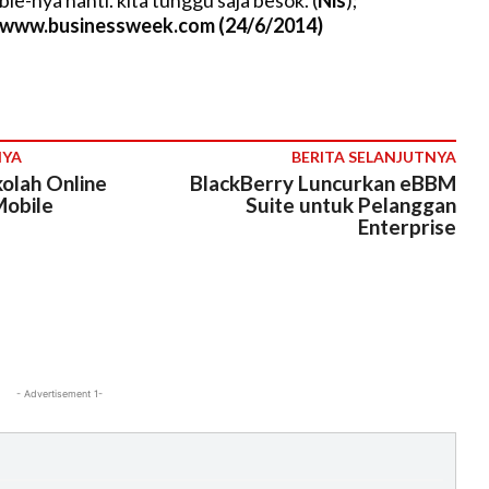
le-nya nanti. kita tunggu saja besok. (
Nis
);
//www.businessweek.com (24/6/2014)
NYA
BERITA SELANJUTNYA
olah Online
BlackBerry Luncurkan eBBM
Mobile
Suite untuk Pelanggan
Enterprise
- Advertisement 1-