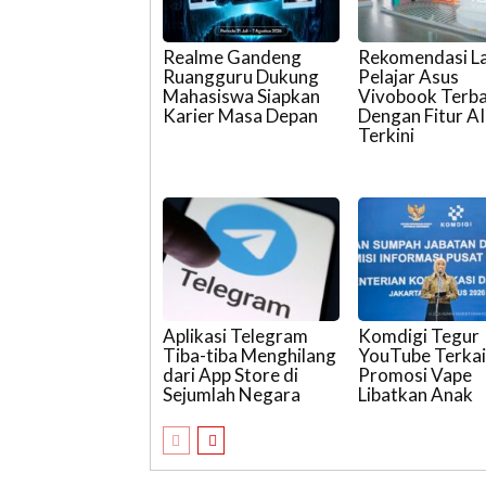
Realme Gandeng
Rekomendasi L
Ruangguru Dukung
Pelajar Asus
Mahasiswa Siapkan
Vivobook Terb
Karier Masa Depan
Dengan Fitur AI
Terkini
Aplikasi Telegram
Komdigi Tegur
Tiba-tiba Menghilang
YouTube Terkai
dari App Store di
Promosi Vape
Sejumlah Negara
Libatkan Anak