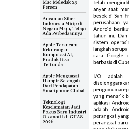
telah mengind
Mac Meledak 29
Persen
anyar saat me
besok di San Fr
Ancaman Siber
perusahaan ya
Indonesia Mirip di
Negara Maju, Tetapi
Android beriku
Ada Perbedaannya
tahun ini. Dan
sistem operasi
Apple Terancam
langkah serupa
Kekurangan
Komputasi AI,
cara Google m
Produk Bisa
berbasis di Cupe
Tertunda
I/O adalah 
Apple Menguasai
Hampir Setengah
diselenggaraka
Dari Pendapatan
pengumuman-p
Smartphone Global
yang menarik 
Teknologi
aplikasi Andro
Keselamatan Jadi
adalah Androi
Fokus Baru Industri
perangkat yang 
Otomotif di GIIAS
2026
perangkat baru 