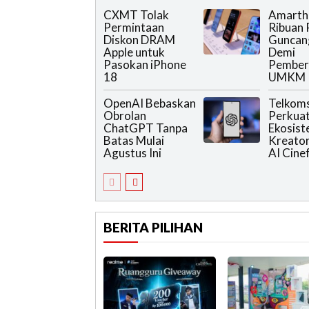
CXMT Tolak
Amarth
Permintaan
Ribuan 
Diskon DRAM
Guncang
Apple untuk
Demi
Pasokan iPhone
Pember
18
UMKM
OpenAI Bebaskan
Telkoms
Obrolan
Perkua
ChatGPT Tanpa
Ekosis
Batas Mulai
Kreator
Agustus Ini
AI Cine
BERITA PILIHAN