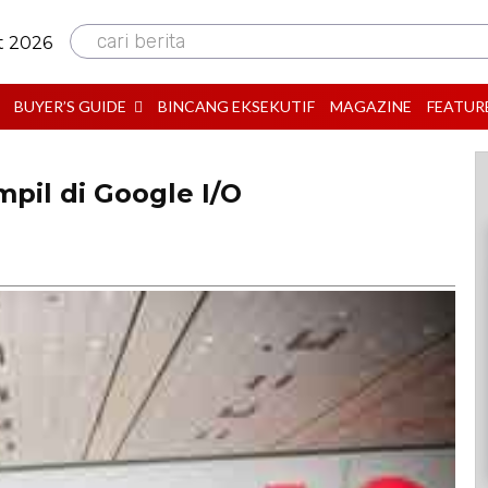
cari berita
t 2026
BUYER’S GUIDE
BINCANG EKSEKUTIF
MAGAZINE
FEATUR
pil di Google I/O