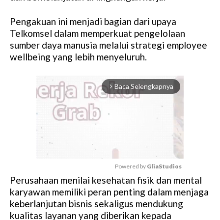
Pengakuan ini menjadi bagian dari upaya
Telkomsel dalam memperkuat pengelolaan
sumber daya manusia melalui strategi employee
wellbeing yang lebih menyeluruh.
Baca Selengkapnya
arrow_forward_ios
Powered by 
GliaStudios
Perusahaan menilai kesehatan fisik dan mental
M
karyawan memiliki peran penting dalam menjaga
u
keberlanjutan bisnis sekaligus mendukung
t
kualitas layanan yang diberikan kepada
e