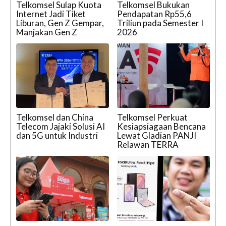
Telkomsel Sulap Kuota
Telkomsel Bukukan
Internet Jadi Tiket
Pendapatan Rp55,6
Liburan, Gen Z Gempar,
Triliun pada Semester I
Manjakan Gen Z
2026
Telkomsel dan China
Telkomsel Perkuat
Telecom Jajaki Solusi AI
Kesiapsiagaan Bencana
dan 5G untuk Industri
Lewat Gladian PANJI
Relawan TERRA