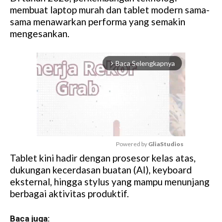
membuat laptop murah dan tablet modern sama-
sama menawarkan performa yang semakin
mengesankan.
Baca Selengkapnya
arrow_forward_ios
Powered by 
GliaStudios
Tablet kini hadir dengan prosesor kelas atas,
M
dukungan kecerdasan buatan (AI), keyboard
u
eksternal, hingga stylus yang mampu menunjang
t
berbagai aktivitas produktif.
e
Baca juga: