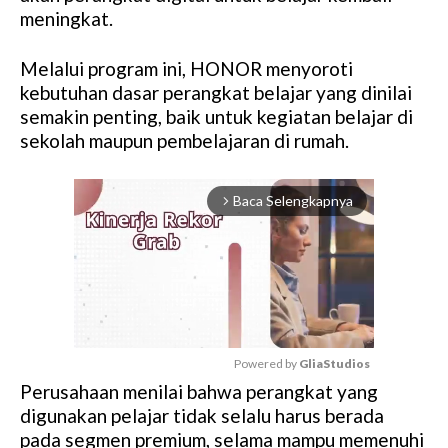
meningkat.
Melalui program ini, HONOR menyoroti
kebutuhan dasar perangkat belajar yang dinilai
semakin penting, baik untuk kegiatan belajar di
sekolah maupun pembelajaran di rumah.
Baca Selengkapnya
arrow_forward_ios
Powered by 
GliaStudios
Perusahaan menilai bahwa perangkat yang
M
digunakan pelajar tidak selalu harus berada
u
pada segmen premium, selama mampu memenuhi
t