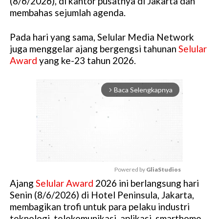
(8/6/2026), di kantor pusatnya di Jakarta dan
membahas sejumlah agenda.
Pada hari yang sama, Selular Media Network
juga menggelar ajang bergengsi tahunan
Selular
Award
yang ke-23 tahun 2026.
Baca Selengkapnya
arrow_forward_ios
Powered by 
GliaStudios
Ajang
Selular Award
2026 ini berlangsung
hari
M
Senin (8/6/2026) di Hotel Peninsula, Jakarta,
u
membagikan trofi untuk para pelaku industri
t
teknologi, telekomunikasi, aplikasi, smarthome
e