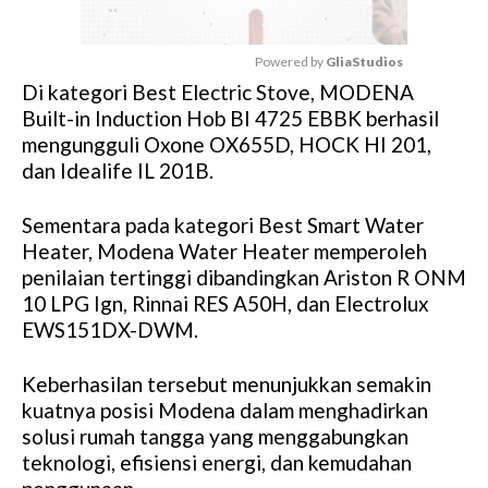
Powered by 
GliaStudios
Di kategori Best Electric Stove, MODENA
M
Built-in Induction Hob BI 4725 EBBK berhasil
u
mengungguli Oxone OX655D, HOCK HI 201,
t
dan Idealife IL 201B.
e
Sementara pada kategori Best Smart Water
Heater, Modena Water Heater memperoleh
penilaian tertinggi dibandingkan Ariston R ONM
10 LPG Ign, Rinnai RES A50H, dan Electrolux
EWS151DX-DWM.
Keberhasilan tersebut menunjukkan semakin
kuatnya posisi Modena dalam menghadirkan
solusi rumah tangga yang menggabungkan
teknologi, efisiensi energi, dan kemudahan