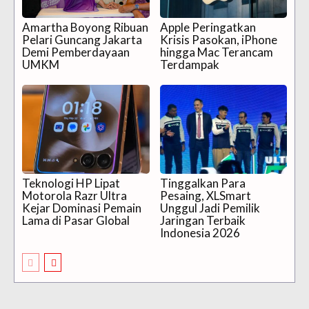
Amartha Boyong Ribuan
Apple Peringatkan
Pelari Guncang Jakarta
Krisis Pasokan, iPhone
Demi Pemberdayaan
hingga Mac Terancam
UMKM
Terdampak
Teknologi HP Lipat
Tinggalkan Para
Motorola Razr Ultra
Pesaing, XLSmart
Kejar Dominasi Pemain
Unggul Jadi Pemilik
Lama di Pasar Global
Jaringan Terbaik
Indonesia 2026