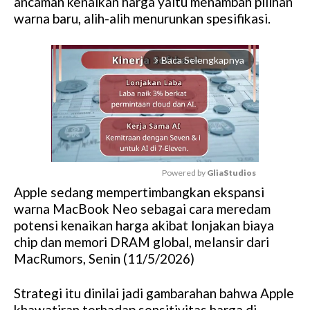
ancaman kenaikan harga yaitu menambah pilihan
warna baru, alih-alih menurunkan spesifikasi.
Baca Selengkapnya
arrow_forward_ios
Powered by 
GliaStudios
Apple sedang mempertimbangkan ekspansi
M
warna MacBook Neo sebagai cara meredam
u
potensi kenaikan harga akibat lonjakan biaya
t
chip dan memori DRAM global, melansir dari
e
MacRumors, Senin (11/5/2026)
Strategi itu dinilai jadi gambarahan bahwa Apple
khawatiran terhadap sensitivitas harga di