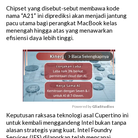
Chipset yang disebut-sebut membawa kode
nama “A21” ini diprediksi akan menjadi jantung
pacu utama bagi perangkat MacBook kelas
menengah hingga atas yang menawarkan
efisiensi daya lebih tinggi.
Baca Selengkapnya
arrow_forward_ios
Powered by 
GliaStudios
Keputusan raksasa teknologi asal Cupertino ini
M
untuk kembali menggandeng Intel bukan tanpa
u
alasan strategis yang kuat. Intel Foundry
t
Services (IFS) dilaporkan telah mencapai
e