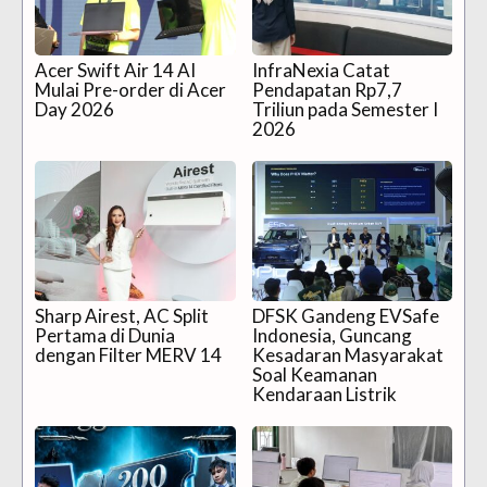
Acer Swift Air 14 AI
InfraNexia Catat
Mulai Pre-order di Acer
Pendapatan Rp7,7
Day 2026
Triliun pada Semester I
2026
Sharp Airest, AC Split
DFSK Gandeng EVSafe
Pertama di Dunia
Indonesia, Guncang
dengan Filter MERV 14
Kesadaran Masyarakat
Soal Keamanan
Kendaraan Listrik