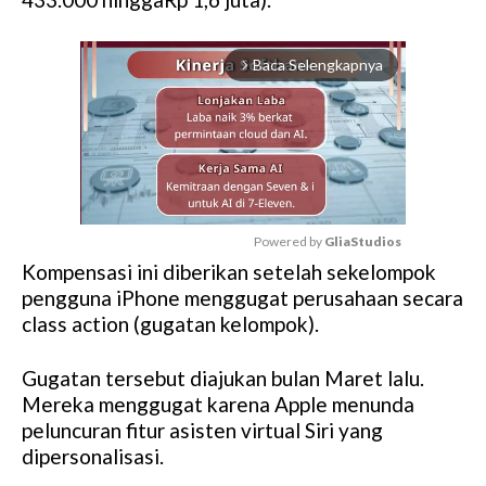
Baca Selengkapnya
arrow_forward_ios
Powered by 
GliaStudios
Kompensasi ini diberikan setelah sekelompok
M
pengguna iPhone menggugat perusahaan secara
u
class action (gugatan kelompok).
t
e
Gugatan tersebut diajukan bulan Maret lalu.
Mereka menggugat karena Apple menunda
peluncuran fitur asisten virtual Siri yang
dipersonalisasi.