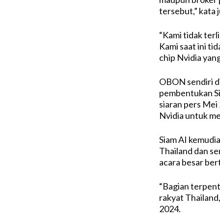
tersebut,” kata 
“Kami tidak ter
Kami saat ini t
chip Nvidia yang
OBON sendiri d
pembentukan Sia
siaran pers Me
Nvidia untuk m
Siam AI kemudia
Thailand dan s
acara besar ber
“Bagian terpenti
rakyat Thailand
2024.