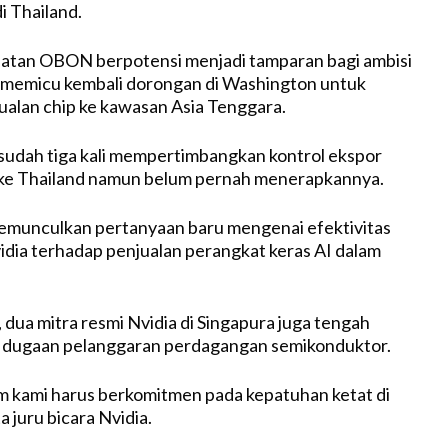
di Thailand.
batan OBON berpotensi menjadi tamparan bagi ambisi
n memicu kembali dorongan di Washington untuk
alan chip ke kawasan Asia Tenggara.
udah tiga kali mempertimbangkan kontrol ekspor
ke Thailand namun belum pernah menerapkannya.
memunculkan pertanyaan baru mengenai efektivitas
ia terhadap penjualan perangkat keras AI dalam
, dua mitra resmi Nvidia di Singapura juga tengah
ait dugaan pelanggaran perdagangan semikonduktor.
m kami harus berkomitmen pada kepatuhan ketat di
ta juru bicara Nvidia.