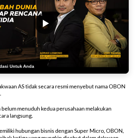
dasi Untuk Anda
dakwaan AS tidak secara resmi menyebut nama OBON
.
ga belum menuduh kedua perusahaan melakukan
ara langsung.
memiliki hubungan bisnis dengan Super Micro, OBON,
pihak ketiga yang mungkin disebut dalam dakwaan