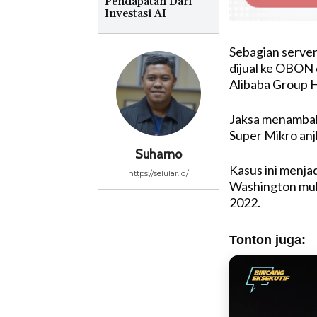
Pendapatan Dari
Investasi AI
Sebagian server 
dijual ke OBON 
Alibaba Group 
Jaksa menambah
Super Mikro anj
Suharno
Kasus ini menja
https://selular.id/
Washington mula
2022.
Tonton juga: