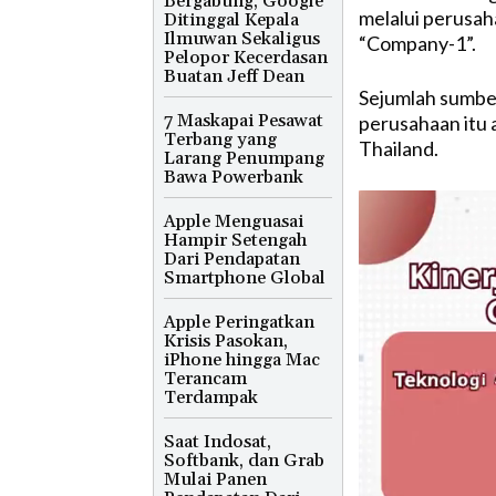
Bergabung, Google
melalui perusah
Ditinggal Kepala
Ilmuwan Sekaligus
“Company-1”.
Pelopor Kecerdasan
Buatan Jeff Dean
Sejumlah sumbe
7 Maskapai Pesawat
perusahaan itu 
Terbang yang
Thailand.
Larang Penumpang
Bawa Powerbank
Apple Menguasai
Hampir Setengah
Dari Pendapatan
Smartphone Global
Apple Peringatkan
Krisis Pasokan,
iPhone hingga Mac
Terancam
Terdampak
Saat Indosat,
Softbank, dan Grab
Mulai Panen