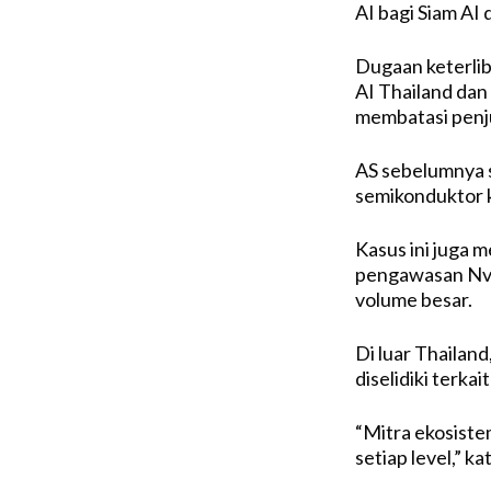
AI bagi Siam AI 
Dugaan keterli
AI Thailand da
membatasi penju
AS sebelumnya s
semikonduktor 
Kasus ini juga 
pengawasan Nvid
volume besar.
Di luar Thailand
diselidiki terk
“Mitra ekosiste
setiap level,” ka