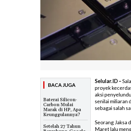
Selular.ID –
Sala
BACA JUGA
proyek kecerdas
aksi penyelundu
Baterai Silicon-
senilai miliaran
Carbon Mulai
sebagai salah s
Marak di HP, Apa
Keunggulannya?
Seorang Jaksa di
Setelah 27 Tahun
Maret lalu men