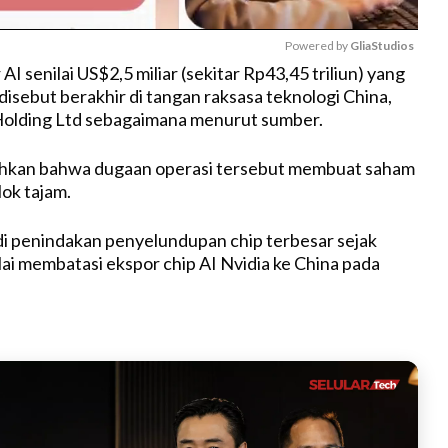
Powered by 
GliaStudios
AI senilai US$2,5 miliar (sekitar Rp43,45 triliun) yang
disebut berakhir di tangan raksasa teknologi China,
M
Holding Ltd sebagaimana menurut sumber.
u
t
kan bahwa dugaan operasi tersebut membuat saham
e
lok tajam.
di penindakan penyelundupan chip terbesar sejak
i membatasi ekspor chip AI Nvidia ke China pada