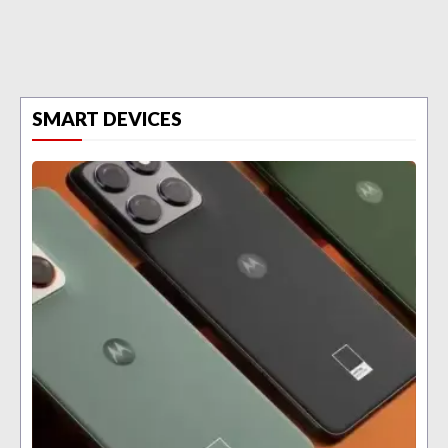
SMART DEVICES