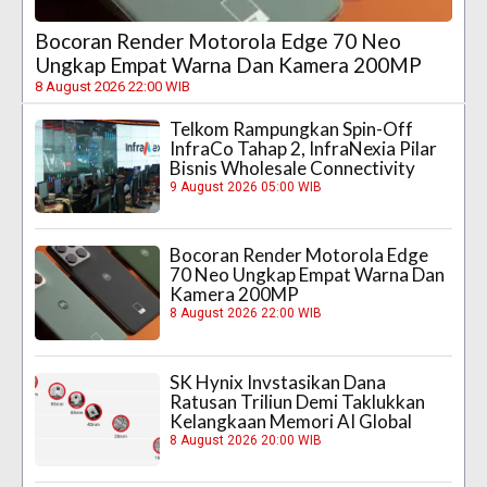
Bocoran Render Motorola Edge 70 Neo
Ungkap Empat Warna Dan Kamera 200MP
8 August 2026 22:00 WIB
Telkom Rampungkan Spin-Off
InfraCo Tahap 2, InfraNexia Pilar
Bisnis Wholesale Connectivity
9 August 2026 05:00 WIB
Bocoran Render Motorola Edge
70 Neo Ungkap Empat Warna Dan
Kamera 200MP
8 August 2026 22:00 WIB
SK Hynix Invstasikan Dana
Ratusan Triliun Demi Taklukkan
Kelangkaan Memori AI Global
8 August 2026 20:00 WIB