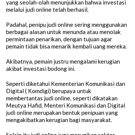
yang seolah-olah menunjukkan bahwa investasi
melalui judi online telah berhasil.
Padahal, penipu judi online sering menggunakan
berbagai alasan untuk menunda atau menolak
permintaan penarikan, dengan tujuan agar
pemain tidak bisa menarik kembali uang mereka.
Akibatnya, pemain justru mengalami kerugian
akibat investasi bodong ini.
Seperti diketahui Kementerian Komunikasi dan
Digital ( Komdigi) berupaya untuk
membertantas judi online, seperti dikatakan
Meutya Hafid, Menteri Komunikasi dan Digital
judi online merupakan bentuk penipuan yang
mengakibatkan kerugian bagi masyarakat.
Selain itu judi online juga merugikan sektor