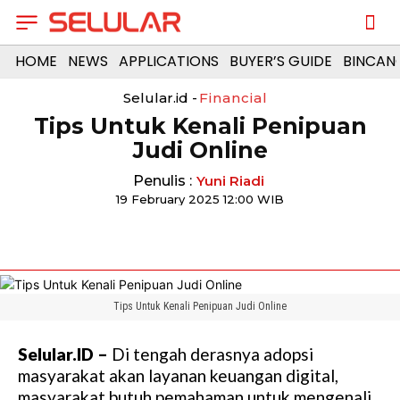
HOME
NEWS
APPLICATIONS
BUYER’S GUIDE
BINCAN
Selular.id -
Financial
Tips Untuk Kenali Penipuan
Judi Online
Penulis :
Yuni Riadi
19 February 2025 12:00 WIB
Tips Untuk Kenali Penipuan Judi Online
Selular.ID –
Di tengah derasnya adopsi
masyarakat akan layanan keuangan digital,
masyarakat butuh pemahaman untuk mengenali