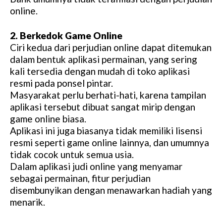
online.
2. Berkedok Game Online
Ciri kedua dari perjudian online dapat ditemukan
dalam bentuk aplikasi permainan, yang sering
kali tersedia dengan mudah di toko aplikasi
resmi pada ponsel pintar.
Masyarakat perlu berhati-hati, karena tampilan
aplikasi tersebut dibuat sangat mirip dengan
game online biasa.
Aplikasi ini juga biasanya tidak memiliki lisensi
resmi seperti game online lainnya, dan umumnya
tidak cocok untuk semua usia.
Dalam aplikasi judi online yang menyamar
sebagai permainan, fitur perjudian
disembunyikan dengan menawarkan hadiah yang
menarik.