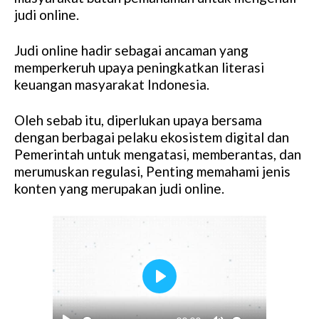
judi online.
Judi online hadir sebagai ancaman yang
memperkeruh upaya peningkatkan literasi
keuangan masyarakat Indonesia.
Oleh sebab itu, diperlukan upaya bersama
dengan berbagai pelaku ekosistem digital dan
Pemerintah untuk mengatasi, memberantas, dan
merumuskan regulasi, Penting memahami jenis
konten yang merupakan judi online.
P
l
a