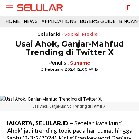
HOME
NEWS
APPLICATIONS
BUYER’S GUIDE
BINCAN
Selular.id -
Social Media
Usai Ahok, Ganjar-Mahfud
Trending di Twitter X
Penulis :
Suharno
3 February 2024 12:00 WIB
Usai Ahok, Ganjar-Mahfud Trending di Twitter X.
JAKARTA, SELULAR.ID –
Setelah kata kunci
‘Ahok’ jadi trending topic pada hari Jumat hingga
Sabtu (2-3/2/2024), kini giliran keyword Ganjar-