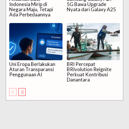
Indonesia Mirip di
5G Bawa Upgrade
Negara Maju, Tetapi
Nyata dari Galaxy A25
Ada Perbedaannya
Uni Eropa Berlakukan
BRI Percepat
Aturan Transparansi
BRIvolution Reignite
Penggunaan AI
Perkuat Kontribusi
Danantara