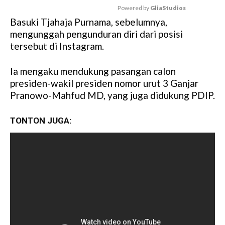
Powered by 
GliaStudios
Basuki Tjahaja Purnama, sebelumnya,
M
mengunggah pengunduran diri dari posisi
u
tersebut di Instagram.
t
e
Ia mengaku mendukung pasangan calon
presiden-wakil presiden nomor urut 3 Ganjar
Pranowo-Mahfud MD, yang juga didukung PDIP.
TONTON JUGA: