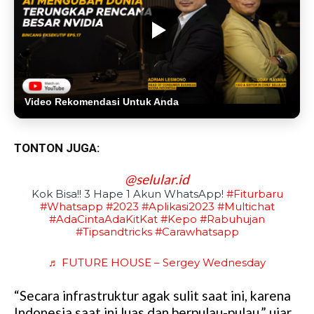
Video Rekomendasi Untuk Anda
TONTON JUGA:
@selular.id
Kok Bisa!! 3 Hape 1 Akun WhatsApp!
#fiturbaru
#whatsapp
#2023
#aplikasi2023
#multichat
#AdaCintaAdaKitKat
#kepo
#rabuhujan
#tipsandtricks
#carawhatsapp
♬ FUTURE HOUSE – Sergey Wednesday
“Secara infrastruktur agak sulit saat ini, karena
Indonesia saat ini luas dan berpulau-pulau,” ujar