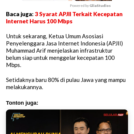
Powered by 
GliaStudios
Baca juga:
3 Syarat APJII Terkait Kecepatan
M
Internet Harus 100 Mbps
u
t
Untuk sekarang, Ketua Umum Asosiasi
e
Penyelenggara Jasa Internet Indonesia (APJII)
Muhammad Arif menjelaskan infrastruktur
belum siap untuk menggelar kecepatan 100
Mbps.
Setidaknya baru 80% di pulau Jawa yang mampu
melakukannya.
Tonton juga: