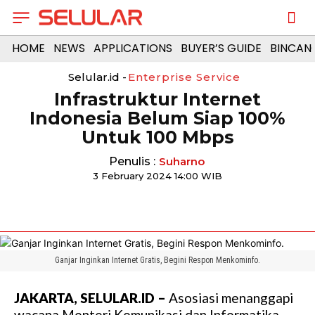
HOME
NEWS
APPLICATIONS
BUYER’S GUIDE
BINCAN
Selular.id -
Enterprise Service
Infrastruktur Internet
Indonesia Belum Siap 100%
Untuk 100 Mbps
Penulis :
Suharno
3 February 2024 14:00 WIB
Ganjar Inginkan Internet Gratis, Begini Respon Menkominfo.
JAKARTA, SELULAR.ID –
Asosiasi menanggapi
wacana Menteri Komunikasi dan Informatika