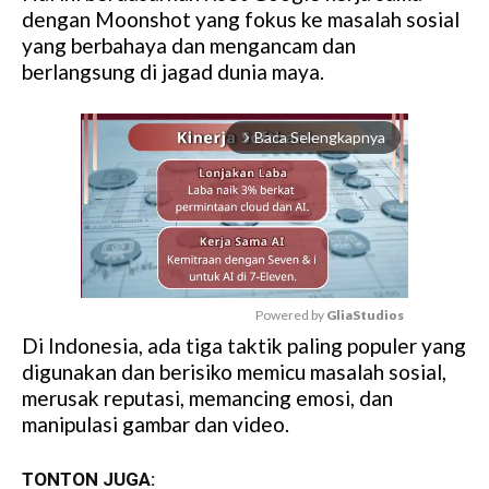
dengan Moonshot yang fokus ke masalah sosial
yang berbahaya dan mengancam dan
berlangsung di jagad dunia maya.
Baca Selengkapnya
arrow_forward_ios
Powered by 
GliaStudios
Di Indonesia, ada tiga taktik paling populer yang
M
digunakan dan berisiko memicu masalah sosial,
u
merusak reputasi, memancing emosi, dan
t
manipulasi gambar dan video.
e
TONTON JUGA: