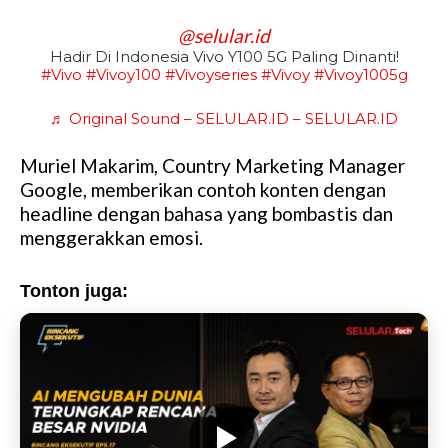
@selular.id
Hadir Di Indonesia Vivo Y100 5G Paling Dinanti!
#vivo
#vivoy100
#vivoyseries
#vivoy
#vivoy1005g
♬ Original Sound – SELULAR.ID – SELULAR.ID
Muriel Makarim, Country Marketing Manager
Google, memberikan contoh konten dengan
headline dengan bahasa yang bombastis dan
menggerakkan emosi.
Tonton juga: