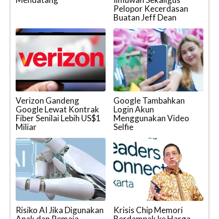
Pelopor Kecerdasan
Buatan Jeff Dean
Verizon Gandeng
Google Tambahkan
Google Lewat Kontrak
Login Akun
Fiber Senilai Lebih US$1
Menggunakan Video
Miliar
Selfie
Risiko AI Jika Digunakan
Krisis Chip Memori
Anak dan Remaja,
Berdampak ke Harga