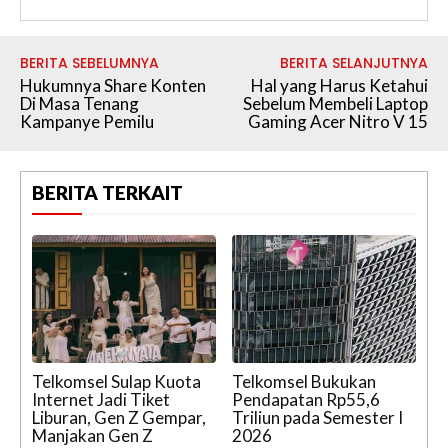
BERITA SEBELUMNYA
BERITA SELANJUTNYA
Hukumnya Share Konten
Hal yang Harus Ketahui
Di Masa Tenang
Sebelum Membeli Laptop
Kampanye Pemilu
Gaming Acer Nitro V 15
BERITA TERKAIT
Telkomsel Sulap Kuota
Telkomsel Bukukan
Internet Jadi Tiket
Pendapatan Rp55,6
Liburan, Gen Z Gempar,
Triliun pada Semester I
Manjakan Gen Z
2026