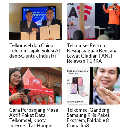
Telkomsel dan China
Telkomsel Perkuat
Telecom Jajaki Solusi AI
Kesiapsiagaan Bencana
dan 5G untuk Industri
Lewat Gladian PANJI
Relawan TERRA
Cara Perpanjang Masa
Telkomsel Gandeng
Aktif Paket Data
Samsung Rilis Paket
Telkomsel, Kuota
Ekstrem, Foldable 8
Internet Tak Hangus
Cuma Rp8