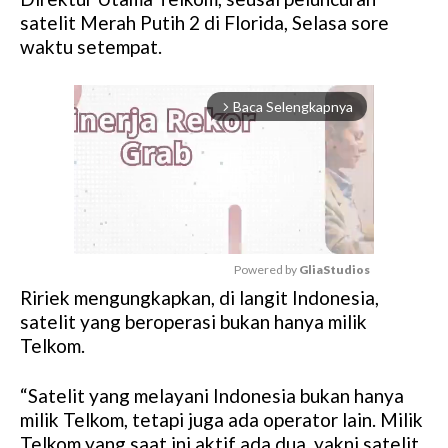
satelit Merah Putih 2 di Florida, Selasa sore
waktu setempat.
Baca Selengkapnya
arrow_forward_ios
Powered by 
GliaStudios
Ririek mengungkapkan, di langit Indonesia,
M
satelit yang beroperasi bukan hanya milik
u
Telkom.
t
e
“Satelit yang melayani Indonesia bukan hanya
milik Telkom, tetapi juga ada operator lain. Milik
Telkom yang saat ini aktif ada dua, yakni satelit