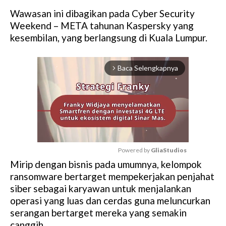
Wawasan ini dibagikan pada Cyber Security
Weekend – META tahunan Kaspersky yang
kesembilan, yang berlangsung di Kuala Lumpur.
Baca Selengkapnya
arrow_forward_ios
Powered by 
GliaStudios
Mirip dengan bisnis pada umumnya, kelompok
M
ransomware bertarget mempekerjakan penjahat
u
siber sebagai karyawan untuk menjalankan
t
operasi yang luas dan cerdas guna meluncurkan
e
serangan bertarget mereka yang semakin
canggih.