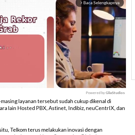
Baca Selengkapnya
arrow_forward_ios
Powered by 
GliaStudios
masing layanan tersebut sudah cukup dikenal di
ara lain Hosted PBX, Astinet, Indibiz, neuCentrIX, dan
M
u
t
 situ, Telkom terus melakukan inovasi dengan
e