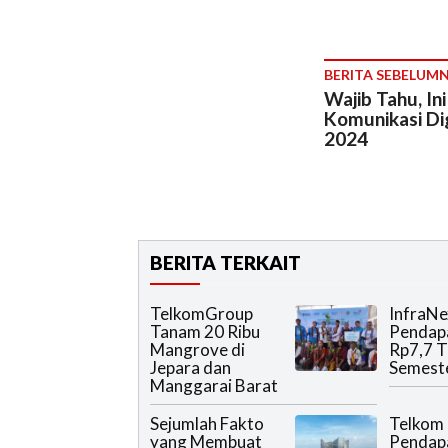
BERITA SEBELUM
Wajib Tahu, In
Komunikasi Di
2024
BERITA TERKAIT
TelkomGroup
InfraNe
Tanam 20 Ribu
Pendap
Mangrove di
Rp7,7 T
Jepara dan
Semeste
Manggarai Barat
Sejumlah Fakto
Telkom
yang Membuat
Pendap