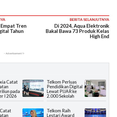
NYA
BERITA SELANJUTNYA
i Empat Tren
Di 2024, Aqua Elektronik
gital Tahun
Bakal Bawa 73 Produk Kelas
High End
- Advertisement 1-
xia Catat
Telkom Perluas
atan
Pendidikan Digital
riliun pada
Lewat PIJAR ke
r I 2026
2.000 Sekolah
 Catat
Telkom Raih
atan
Lestari Award