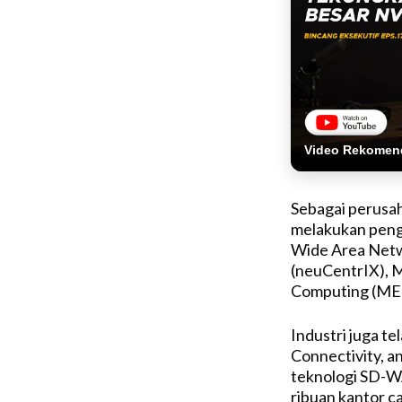
Video Rekomen
Sebagai perusah
melakukan peng
Wide Area Netw
(neuCentrIX), 
Computing (MEC
Industri juga t
Connectivity, a
teknologi SD-
ribuan kantor ca