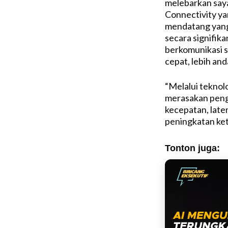
melebarkan saya
Connectivity ya
mendatang yang
secara signifik
berkomunikasi s
cepat, lebih anda
“Melalui teknol
merasakan penga
kecepatan, laten
peningkatan ket
Tonton juga: