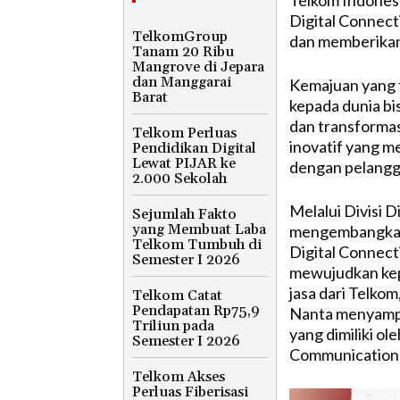
Telkom Indones
Digital Connect
TelkomGroup
dan memberikan 
Tanam 20 Ribu
Mangrove di Jepara
dan Manggarai
Kemajuan yang t
Barat
kepada dunia bi
dan transforma
Telkom Perluas
inovatif yang m
Pendidikan Digital
Lewat PIJAR ke
dengan pelangg
2.000 Sekolah
Melalui Divisi D
Sejumlah Fakto
yang Membuat Laba
mengembangkan 
Telkom Tumbuh di
Digital Connect
Semester I 2026
mewujudkan ke
jasa dari Telko
Telkom Catat
Pendapatan Rp75,9
Nanta menyampai
Triliun pada
yang dimiliki ol
Semester I 2026
Communication,
Telkom Akses
Perluas Fiberisasi