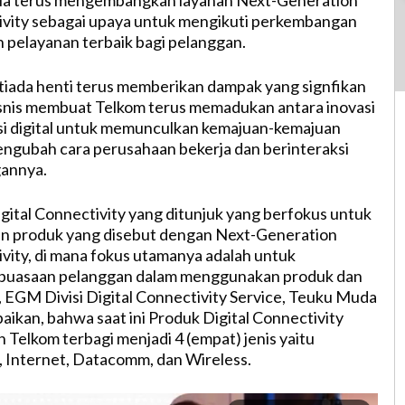
ia terus mengembangkan layanan Next-Generation
ivity sebagai upaya untuk mengikuti perkembangan
pelayanan terbaik bagi pelanggan.
iada henti terus memberikan dampak yang signfikan
snis membuat Telkom terus memadukan antara inovasi
si digital untuk memunculkan kemajuan-kemajuan
engubah cara perusahaan bekerja dan berinteraksi
annya.
igital Connectivity yang ditunjuk yang berfokus untuk
produk yang disebut dengan Next-Generation
ivity, di mana fokus utamanya adalah untuk
puasaan pelanggan dalam menggunakan produk dan
m, EGM Divisi Digital Connectivity Service, Teuku Muda
kan, bahwa saat ini Produk Digital Connectivity
eh Telkom terbagi menjadi 4 (empat) jenis yaitu
 Internet, Datacomm, dan Wireless.