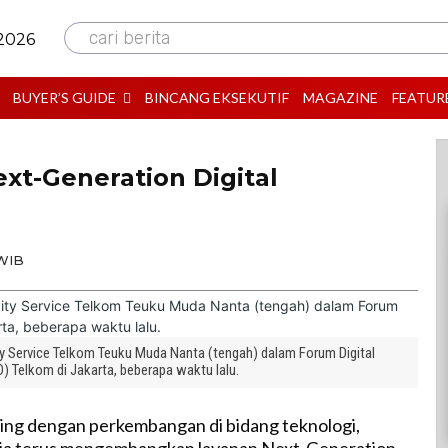
cari berita
 2026
BUYER’S GUIDE
BINCANG EKSEKUTIF
MAGAZINE
FEATUR
t-Generation Digital
 WIB
ty Service Telkom Teuku Muda Nanta (tengah) dalam Forum Digital
) Telkom di Jakarta, beberapa waktu lalu.
ring dengan perkembangan di bidang teknologi,