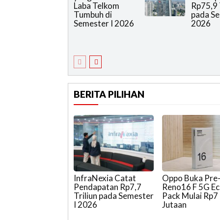
Laba Telkom
Rp75,9 
Tumbuh di
pada Se
Semester I 2026
2026
BERITA PILIHAN
InfraNexia Catat
Oppo Buka Pre
Pendapatan Rp7,7
Reno16 F 5G E
Triliun pada Semester
Pack Mulai Rp7
I 2026
Jutaan