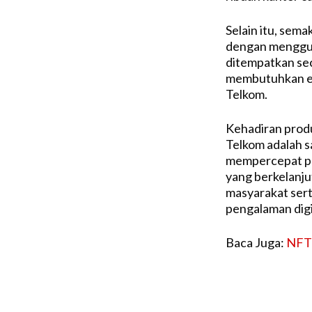
Selain itu, sem
dengan mengguna
ditempatkan sec
membutuhkan ek
Telkom.
Kehadiran produ
Telkom adalah s
mempercepat pe
yang berkelanju
masyarakat sert
pengalaman digi
Baca Juga:
NFT 