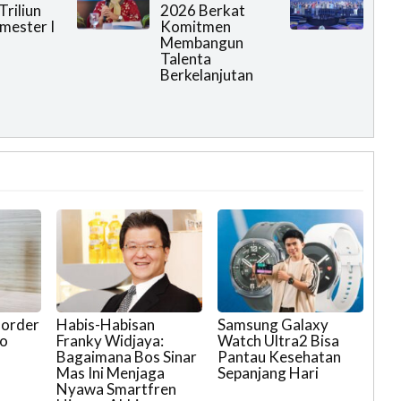
Triliun
2026 Berkat
mester I
Komitmen
Membangun
Talenta
Berkelanjutan
-order
Habis-Habisan
Samsung Galaxy
co
Franky Widjaya:
Watch Ultra2 Bisa
Bagaimana Bos Sinar
Pantau Kesehatan
Mas Ini Menjaga
Sepanjang Hari
Nyawa Smartfren