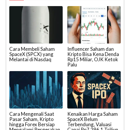
Cara Membeli Saham
Influencer Saham dan
SpaceX (SPCX) yang
Kripto Bisa Kena Denda
Melantai di Nasdaq
Rp15 Miliar, OJK Ketok
Palu
Cara Mengenali Saat
Kenaikan Harga Saham
Pasar Saham, Kripto
SpaceX Belum
hingga Forex Bersiap
Terbendung, Valuasi
Mengalami Pergerakan
Capai Rp7.296,1 Triliun