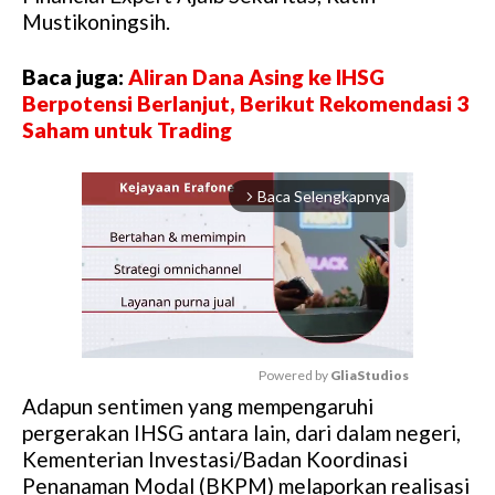
Mustikoningsih.
Baca juga:
Aliran Dana Asing ke IHSG
Berpotensi Berlanjut, Berikut Rekomendasi 3
Saham untuk Trading
Baca Selengkapnya
arrow_forward_ios
Powered by 
GliaStudios
Adapun sentimen yang mempengaruhi
M
pergerakan IHSG antara lain, dari dalam negeri,
u
Kementerian Investasi/Badan Koordinasi
t
Penanaman Modal (BKPM) melaporkan realisasi
e