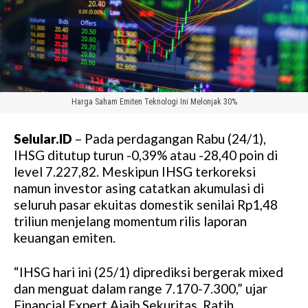
Harga Saham Emiten Teknologi Ini Melonjak 30%
Selular.ID
– Pada perdagangan Rabu (24/1),
IHSG ditutup turun -0,39% atau -28,40 poin di
level 7.227,82. Meskipun IHSG terkoreksi
namun investor asing catatkan akumulasi di
seluruh pasar ekuitas domestik senilai Rp1,48
triliun menjelang momentum rilis laporan
keuangan emiten.
“IHSG hari ini (25/1) diprediksi bergerak mixed
dan menguat dalam range 7.170-7.300,” ujar
Financial Expert Ajaib Sekuritas, Ratih