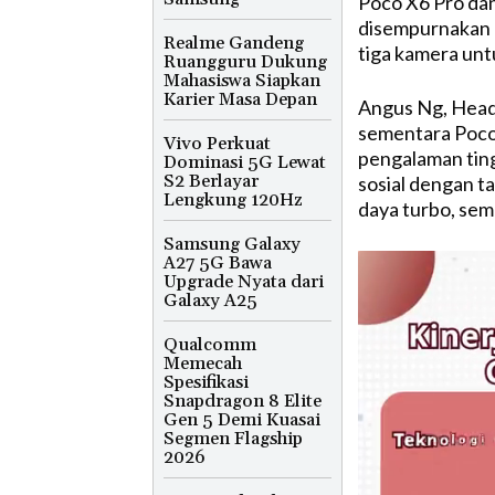
Poco X6 Pro da
disempurnakan u
Realme Gandeng
tiga kamera unt
Ruangguru Dukung
Mahasiswa Siapkan
Karier Masa Depan
Angus Ng, Head
sementara Poco
Vivo Perkuat
pengalaman ting
Dominasi 5G Lewat
S2 Berlayar
sosial dengan t
Lengkung 120Hz
daya turbo, sem
Samsung Galaxy
A27 5G Bawa
Upgrade Nyata dari
Galaxy A25
Qualcomm
Memecah
Spesifikasi
Snapdragon 8 Elite
Gen 5 Demi Kuasai
Segmen Flagship
2026