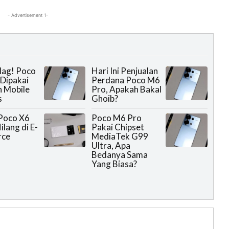
- Advertisement 1-
lag! Poco
Hari Ini Penjualan
Dipakai
Perdana Poco M6
 Mobile
Pro, Apakah Bakal
s
Ghoib?
Poco X6
Poco M6 Pro
ilang di E-
Pakai Chipset
ce
MediaTek G99
Ultra, Apa
Bedanya Sama
Yang Biasa?