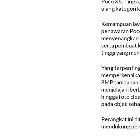
Poco X6: Tingka
ulang kategori 
Kemampuan laya
penawaran Poco 
menyenangkan p
serta pembuat k
tinggi yang men
Yang terpenting
memperkenalkan 
8MP tambahan 
menjelajahi berb
hingga foto clos
pada objek sehar
Perangkat ini d
mendukung peng