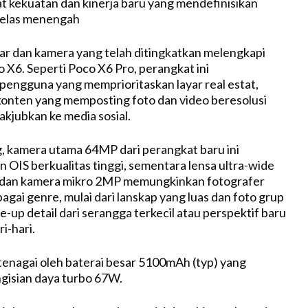
t kekuatan dan kinerja baru yang mendefinisikan
kelas menengah
r dan kamera yang telah ditingkatkan melengkapi
X6. Seperti Poco X6 Pro, perangkat ini
engguna yang memprioritaskan layar real estat,
onten yang memposting foto dan video beresolusi
akjubkan ke media sosial.
, kamera utama 64MP dari perangkat baru ini
OIS berkualitas tinggi, sementara lensa ultra-wide
dan kamera mikro 2MP memungkinkan fotografer
agai genre, mulai dari lanskap yang luas dan foto grup
e-up detail dari serangga terkecil atau perspektif baru
i-hari.
itenagai oleh baterai besar 5100mAh (typ) yang
isian daya turbo 67W.