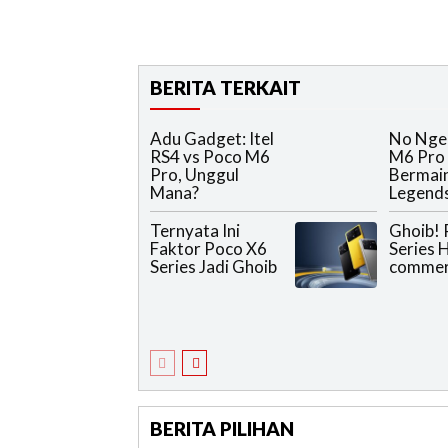
BERITA TERKAIT
Adu Gadget: Itel
No Nge
RS4 vs Poco M6
M6 Pro 
Pro, Unggul
Bermain
Mana?
Legend
Ternyata Ini
Ghoib! 
Faktor Poco X6
Series H
Series Jadi Ghoib
commer
BERITA PILIHAN