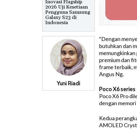
Inovasi Flagship
2026 Uji Kesetiaan
Pengguna Samsung
Galaxy S23 di
Indonesia
“Dengan menyed
butuhkan dan me
memungkinkan p
premium dan fitu
frame terbaik, 
Angus Ng.
Yuni Riadi
Poco X6 series
Poco X6 Pro dil
dengan memori
Kedua perangkat 
AMOLED Crysta