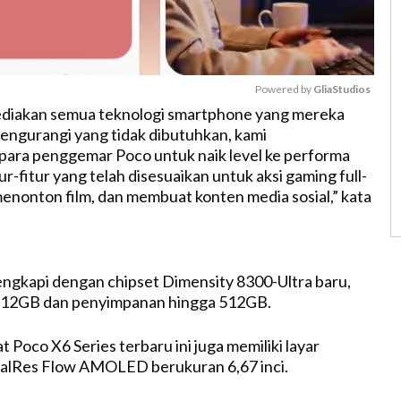
Powered by 
GliaStudios
iakan semua teknologi smartphone yang mereka
ngurangi yang tidak dibutuhkan, kami
M
ara penggemar Poco untuk naik level ke performa
u
r-fitur yang telah disesuaikan untuk aksi gaming full-
t
menonton film, dan membuat konten media sosial,” kata
e
engkapi dengan chipset Dimensity 8300-Ultra baru,
 12GB dan penyimpanan hingga 512GB.
Poco X6 Series terbaru ini juga memiliki layar
lRes Flow AMOLED berukuran 6,67 inci.