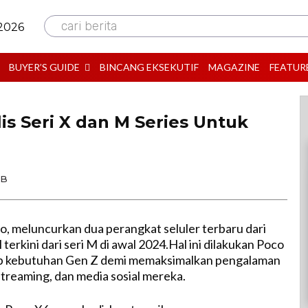
cari berita
 2026
BUYER’S GUIDE
BINCANG EKSEKUTIF
MAGAZINE
FEATUR
s Seri X dan M Series Untuk
IB
, meluncurkan dua perangkat seluler terbaru dari
 terkini dari seri M di awal 2024.Hal ini dilakukan Poco
 kebutuhan Gen Z demi memaksimalkan pengalaman
treaming, dan media sosial mereka.