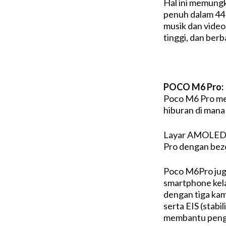
Hal ini memungk
penuh dalam 44
musik dan video
tinggi, dan ber
POCO M6 Pro:
Poco M6 Pro me
hiburan di mana 
Layar AMOLED 
Pro dengan bezel
Poco M6Pro jug
smartphone kela
dengan tiga ka
serta EIS (stabi
membantu pengg