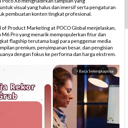
n Poco X6 menghadirkan tampilan yang
ntuk visual yang halus dan imersif serta pengaturan
uk pembuatan konten tingkat profesional.
 of Product Marketing at POCO Global menjelaskan,
 M6 Pro yang menarik mempopulerkan fitur dan
kat flagship terutama bagi para penggemar media
ampilan premium, penyimpanan besar, dan pengisian
uanya dengan fokus ke performa dan harga ekstrem.
Baca Selengkapnya
arrow_forward_ios