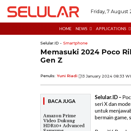
Friday, 7 August
HOME
NEWS
APPLICATIONS
Selular.ID -
Smartphone
Memasuki 2024 Poco Rili
Gen Z
Penulis:
Yuni Riadi
13 January 2024 08:33 W
Selular.ID –
Poco
BACA JUGA
seri X dan model
untuk menjawab
Amazon Prime
bermain game, s
Video Dukung
HDR10+ Advanced
Samsung