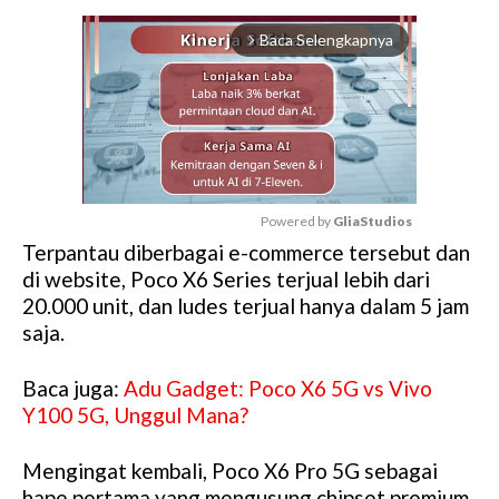
Baca Selengkapnya
arrow_forward_ios
Powered by 
GliaStudios
Terpantau diberbagai e-commerce tersebut dan
M
di website, Poco X6 Series terjual lebih dari
u
20.000 unit, dan ludes terjual hanya dalam 5 jam
t
saja.
e
Baca juga:
Adu Gadget: Poco X6 5G vs Vivo
Y100 5G, Unggul Mana?
Mengingat kembali, Poco X6 Pro 5G sebagai
hape pertama yang mengusung chipset premium