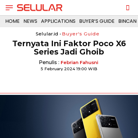
HOME
NEWS
APPLICATIONS
BUYER’S GUIDE
BINCAN
Selular.id -
Buyer's Guide
Ternyata Ini Faktor Poco X6
Series Jadi Ghoib
Penulis :
Febrian Fahusni
5 February 2024 19:00 WIB