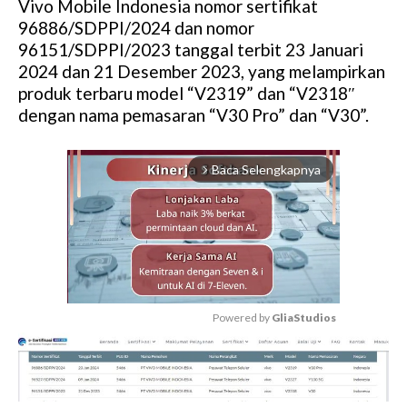
Vivo Mobile Indonesia nomor sertifikat
96886/SDPPI/2024 dan nomor
96151/SDPPI/2023 tanggal terbit 23 Januari
2024 dan 21 Desember 2023, yang melampirkan
produk terbaru model “V2319” dan “V2318″
dengan nama pemasaran “V30 Pro” dan “V30”.
Baca Selengkapnya
arrow_forward_ios
Powered by 
GliaStudios
M
u
t